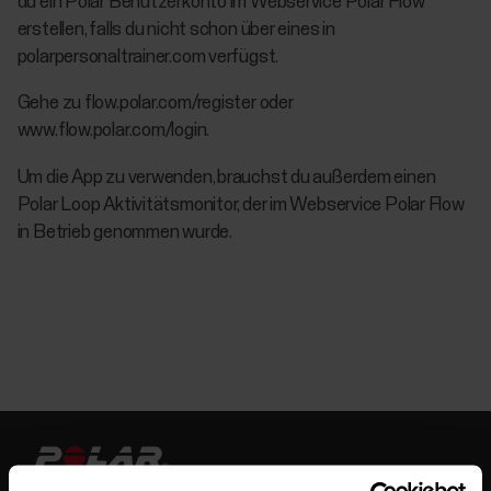
du ein Polar Benutzerkonto im Webservice Polar Flow
erstellen, falls du nicht schon über eines in
polarpersonaltrainer.com verfügst.
Gehe zu flow.polar.com/register oder
www.flow.polar.com/login.
Um die App zu verwenden, brauchst du außerdem einen
Polar Loop Aktivitätsmonitor, der im Webservice Polar Flow
in Betrieb genommen wurde.