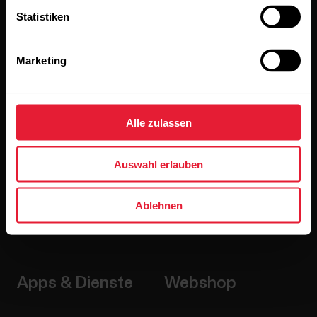
Produkte
Über Polar
Statistiken
Uhren
Wer wir sind
Marketing
Sensoren
Science
Accessoires
Polar for Business
Alle zulassen
Jobs
Blog
Auswahl erlauben
Media Room
Ablehnen
Softwareversionen
Apps & Dienste
Webshop