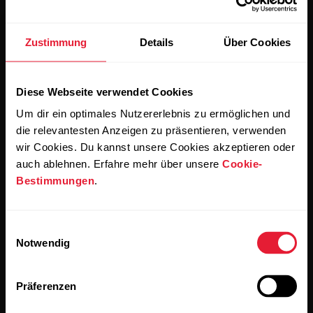
Zustimmung
Details
Über Cookies
Bleibe auf dem Laufenden.
Diese Webseite verwendet Cookies
Abonniere unseren vierzehntägigen Newsletter, um
alle Updates direkt in deinen Posteingang zu erhalten.
Um dir ein optimales Nutzererlebnis zu ermöglichen und
die relevantesten Anzeigen zu präsentieren, verwenden
wir Cookies. Du kannst unsere Cookies akzeptieren oder
auch ablehnen. Erfahre mehr über unsere
Cookie-
Bestimmungen
.
Einwilligungsauswahl
Notwendig
Wenn du auf „Abonnieren“ klickst, erklärst du dich damit
einverstanden, E-Mails von Polar zu erhalten und bestätigst,
dass du unseren
Datenschutzhinweis gelesen hast.
Präferenzen