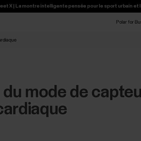
t X | La montre intelligente pensée pour le sport urbain et 
Polar for B
ardiaque
du mode de capteu
cardiaque