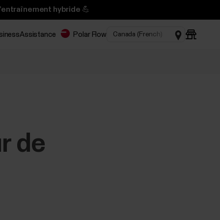
l’entraînement hybride 💪
usiness
Assistance
Polar Flow
r de