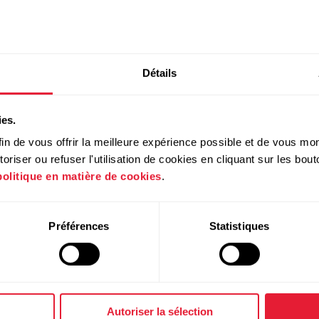
Détails
ies.
e de partager la FC avec tous les é
in de vous offrir la meilleure expérience possible et de vous mont
riser ou refuser l'utilisation de cookies en cliquant sur les bo
politique en matière de cookies
.
sport utilisent un protocole de communication Bluetooth 
er la fréquence cardiaque avec ces équipements de salle d
Préférences
Statistiques
Autoriser la sélection