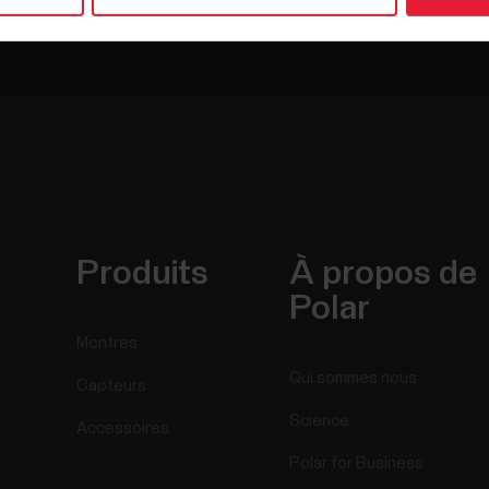
Produits
À propos de
Polar
Montres
Qui sommes nous
Capteurs
Science
Accessoires
Polar for Business