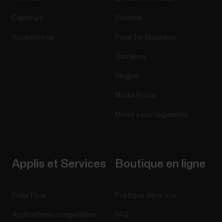
Capteurs
Science
Accessoires
Polar for Business
Carrières
Blogue
Media Room
Mises à jour logicielles
Applis et Services
Boutique en ligne
Polar Flow
Politique de retour
Applications compatibles
FAQ