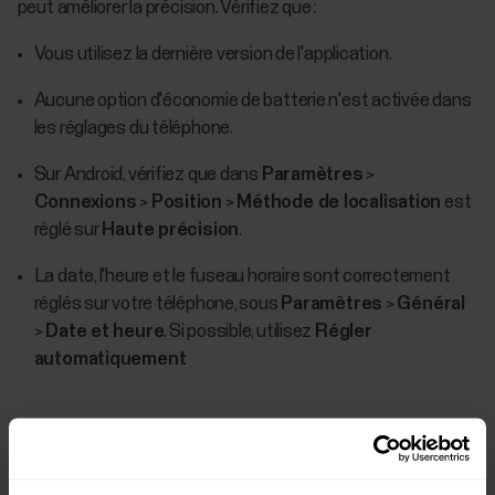
peut améliorer la précision. Vérifiez que :
Vous utilisez la dernière version de l'application.
Aucune option d'économie de batterie n'est activée dans
les réglages du téléphone.
Sur Android, vérifiez que dans
Paramètres
>
Connexions
>
Position
>
Méthode de localisation
est
réglé sur
Haute précision
.
La date, l'heure et le fuseau horaire sont correctement
réglés sur votre téléphone, sous
Paramètres
>
Général
>
Date et heure
. Si possible, utilisez
Régler
automatiquement