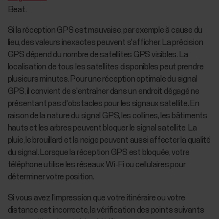
Beat.
Si la réception GPS est mauvaise, par exemple à cause du
lieu, des valeurs inexactes peuvent s'afficher. La précision
GPS dépend du nombre de satellites GPS visibles. La
localisation de tous les satellites disponibles peut prendre
plusieurs minutes. Pour une réception optimale du signal
GPS, il convient de s'entraîner dans un endroit dégagé ne
présentant pas d'obstacles pour les signaux satellite. En
raison de la nature du signal GPS, les collines, les bâtiments
hauts et les arbres peuvent bloquer le signal satellite. La
pluie, le brouillard et la neige peuvent aussi affecter la qualité
du signal. Lorsque la réception GPS est bloquée, votre
téléphone utilise les réseaux Wi-Fi ou cellulaires pour
déterminer votre position.
Si vous avez l'impression que votre itinéraire ou votre
distance est incorrecte, la vérification des points suivants