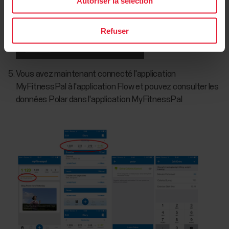
Autoriser la sélection
Refuser
Vous avez maintenant connecté l'application
MyFitnessPal à l'application Flow et pouvez consulter les
données Polar dans l'application MyFitnessPal