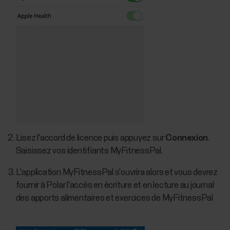
Lisez l'accord de licence puis appuyez sur
Connexion
.
Saisissez vos identifiants MyFitnessPal.
L'application MyFitnessPal s'ouvrira alors et vous devrez
fournir à Polar l'accès en écriture et en lecture au journal
des apports alimentaires et exercices de MyFitnessPal