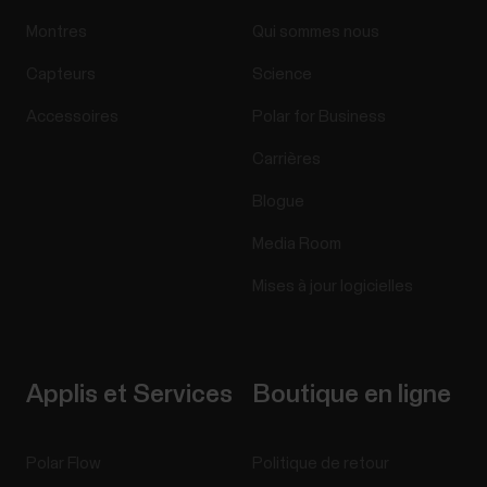
Montres
Qui sommes nous
Capteurs
Science
Accessoires
Polar for Business
Carrières
Blogue
Media Room
Mises à jour logicielles
Applis et Services
Boutique en ligne
Polar Flow
Politique de retour