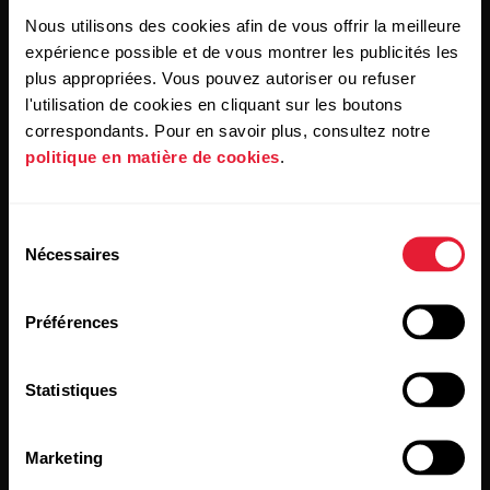
Nous utilisons des cookies afin de vous offrir la meilleure
expérience possible et de vous montrer les publicités les
plus appropriées. Vous pouvez autoriser ou refuser
l'utilisation de cookies en cliquant sur les boutons
En cliquant sur « Je m'abonne », vous acceptez de recevoir
des courriels de Polar et confirmez avoir lu notre
correspondants. Pour en savoir plus, consultez notre
Déclaration de confidentialité.
politique en matière de cookies
.
Produits
À propos de Polar
Sélection
Nécessaires
du
consentement
Montres
Qui sommes nous
Préférences
Capteurs
Science
Accessoires
Polar for Business
Statistiques
Carrières
Blogue
Marketing