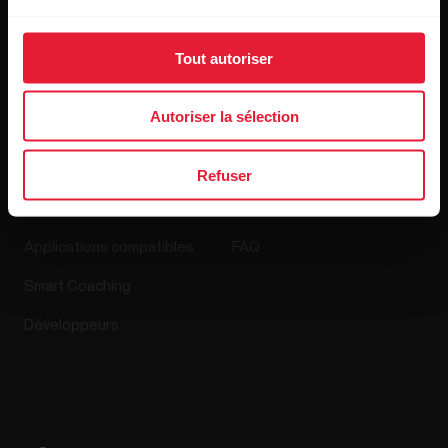
Media Room
Mises à jour logicielles
Tout autoriser
Autoriser la sélection
Applis et Services
Boutique en ligne
Refuser
Polar Flow
Politique de retour
Applications compatibles
FAQ
Smart Coaching
Développeurs