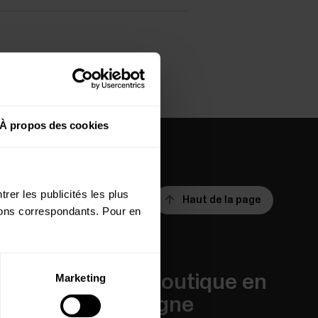
À propos des cookies
rer les publicités les plus
Haut de la page
utons correspondants. Pour en
Applis et
Boutique en
Marketing
Services
ligne