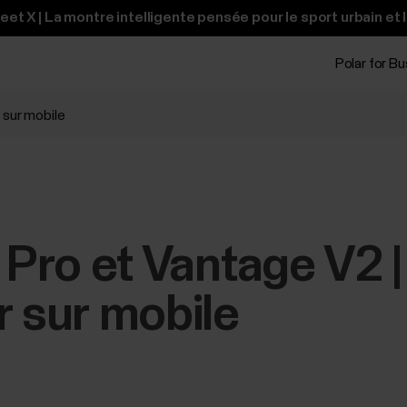
t X | La montre intelligente pensée pour le sport urbain et 
Polar for B
 sur mobile
X Pro et Vantage V2 
sur mobile