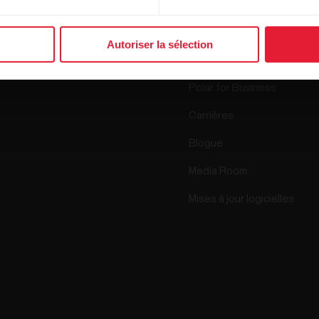
Montres
Qui sommes nous
Capteurs
Autoriser la sélection
Science
Accessoires
Polar for Business
Carrières
Blogue
Media Room
Mises à jour logicielles