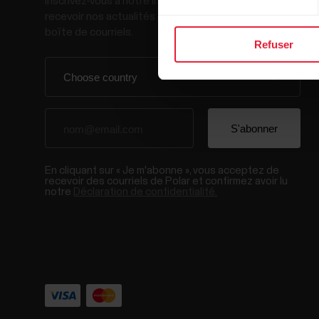
Inscrivez-vous à notre infolettre bimensuelle pour
recevoir nos actualités directement dans votre
boîte de courriels.
Refuser
En cliquant sur « Je m'abonne », vous acceptez de
recevoir des courriels de Polar et confirmez avoir lu
notre
Déclaration de confidentialité.