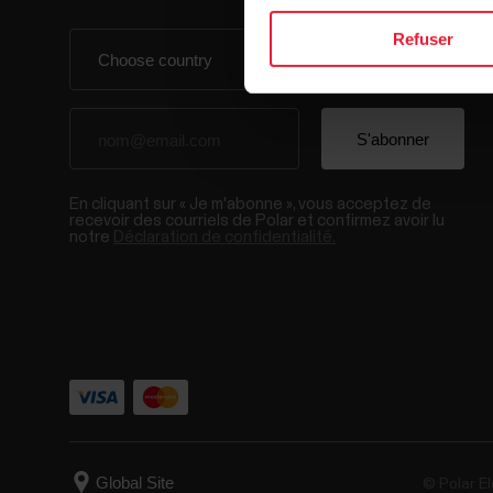
Refuser
En cliquant sur « Je m'abonne », vous acceptez de
recevoir des courriels de Polar et confirmez avoir lu
notre
Déclaration de confidentialité.
© Polar El