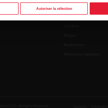
Science
Autoriser la sélection
Accessoires
Polar for Business
Carrières
Blogue
Media Room
Mises à jour logicielles
ectro 2025 . All Rights Reserved.
Garantie
Informatio