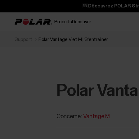
🆕 Découvrez POLAR Stree
Produits
Découvrir
Support
Polar Vantage V et M | S'entraîner‬‬
Polar Vantag
Concerne:
Vantage M