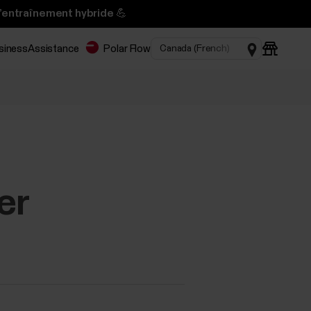
l’entraînement hybride 💪
usiness
Assistance
Polar Flow
‬‬