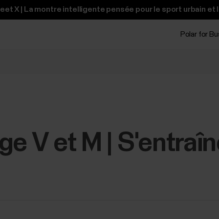
t X | La montre intelligente pensée pour le sport urbain et 
Polar for B
e V et M | S'entraîner