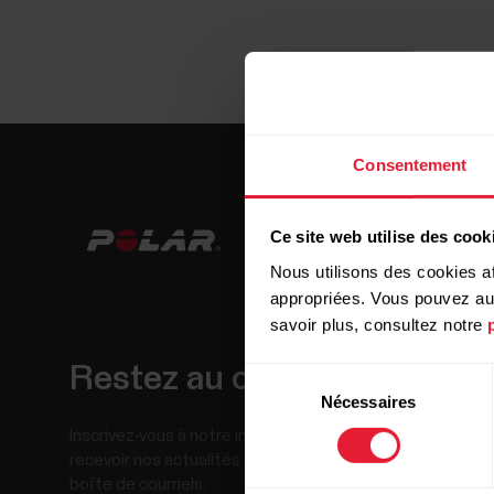
Consentement
Ce site web utilise des cook
Nous utilisons des cookies af
appropriées. Vous pouvez auto
savoir plus, consultez notre
Restez au courant!
Sélection
Nécessaires
du
consentement
Inscrivez-vous à notre infolettre bimensuelle pour
recevoir nos actualités directement dans votre
boîte de courriels.