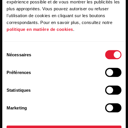
expérience possible et de vous montrer les publicités les
En cliquant sur « Je m'abonne », vous acceptez de recevoir
des courriels de Polar et confirmez avoir lu notre
plus appropriées. Vous pouvez autoriser ou refuser
Déclaration de confidentialité.
l'utilisation de cookies en cliquant sur les boutons
correspondants. Pour en savoir plus, consultez notre
politique en matière de cookies
.
Produits
À propos de Polar
Sélection
Montres
Qui sommes nous
Nécessaires
du
Capteurs
Science
consentement
Préférences
Accessoires
Polar for Business
Carrières
Statistiques
Blogue
Media Room
Marketing
Mises à jour logicielles