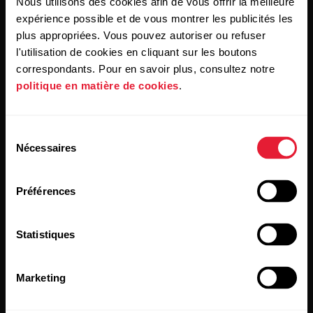
Nous utilisons des cookies afin de vous offrir la meilleure
expérience possible et de vous montrer les publicités les
plus appropriées. Vous pouvez autoriser ou refuser
En cliquant sur « Je m'abonne », vous acceptez de recevoir
des courriels de Polar et confirmez avoir lu notre
l'utilisation de cookies en cliquant sur les boutons
Déclaration de confidentialité.
correspondants. Pour en savoir plus, consultez notre
politique en matière de cookies
.
Produits
À propos de Polar
Sélection
Nécessaires
du
Montres
Qui sommes nous
consentement
Capteurs
Science
Préférences
Accessoires
Polar for Business
Statistiques
Carrières
Blogue
Marketing
Media Room