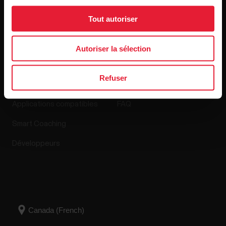
Mises à jour logicielles
Tout autoriser
Autoriser la sélection
Applis et Services
Boutique en ligne
Refuser
Polar Flow
Politique de retour
Applications compatibles
FAQ
Smart Coaching
Développeurs