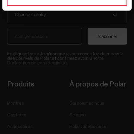
En cliquant sur « Je m'abonne », vous acceptez de recevoir
des courriels de Polar et confirmez avoir lu notre
Déclaration de confidentialité.
Produits
À propos de Polar
Montres
Qui sommes nous
Capteurs
Science
Accessoires
Polar for Business