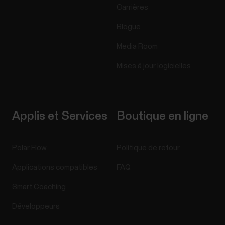
Carrières
Blogue
Media Room
Mises à jour logicielles
Applis et Services
Boutique en ligne
Polar Flow
Politique de retour
Applications compatibles
FAQ
Smart Coaching
Développeurs