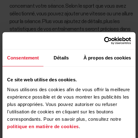
concernant votre séance. Selon le sport que vous avez
sélectionné, vous pouvez ajouter une vitesse ou une allure
pour la séance. Plus vous ajoutez de détails, plus les
statistiques de vos entraînements seront précises dans
la vue Progrès.
Cliquez sur
Enregistrer
.
Consentement
Détails
À propos des cookies
Notez que les séances d'entraînement
Ce site web utilise des cookies.
ajoutées manuellement n'affectent pas
Nous utilisons des cookies afin de vous offrir la meilleure
votre temps d'activité, votre objectif
expérience possible et de vous montrer les publicités les
d'activité quotidienne, votre charge
plus appropriées. Vous pouvez autoriser ou refuser
d'entraînement et votre statut de
l'utilisation de cookies en cliquant sur les boutons
récupération. Les séances d'entraînement
correspondants. Pour en savoir plus, consultez notre
ajoutées manuellement ne sont pas
politique en matière de cookies
.
synchronisées vers le dispositif