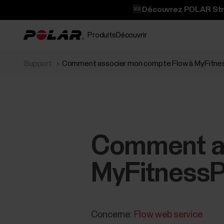
🆕 Découvrez POLAR Stree
Produits
Découvrir
Support
Comment associer mon compte Flow à MyFitness
Comment as
MyFitnessPa
Concerne:
Flow web service