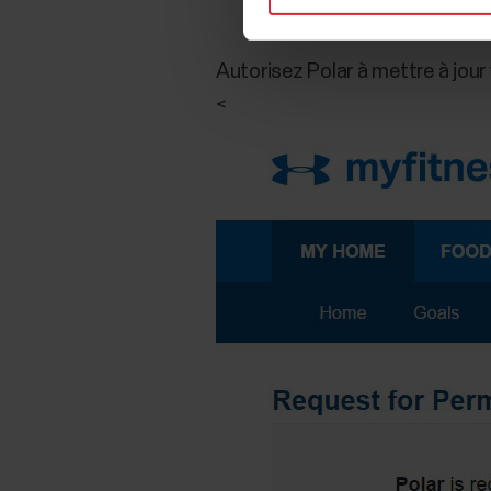
Autorisez Polar à mettre à jour 
<