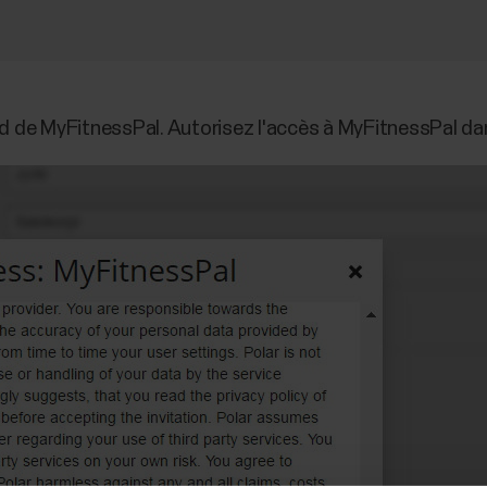
d de MyFitnessPal. Autorisez l'accès à MyFitnessPal da