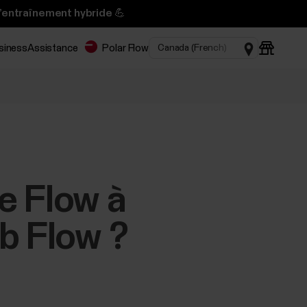
l’entraînement hybride 💪
usiness
Assistance
Polar Flow
 Flow à
b Flow ?