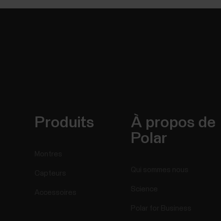
Produits
À propos de
Polar
Montres
Qui sommes nous
Capteurs
Science
Accessoires
Polar for Business