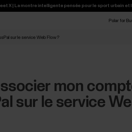
t X | La montre intelligente pensée pour le sport urbain et 
Polar for B
Pal sur le service Web Flow ?
socier mon compte
l sur le service We