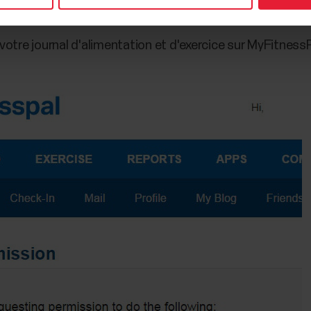
votre journal d'alimentation et d'exercice sur MyFitnessP