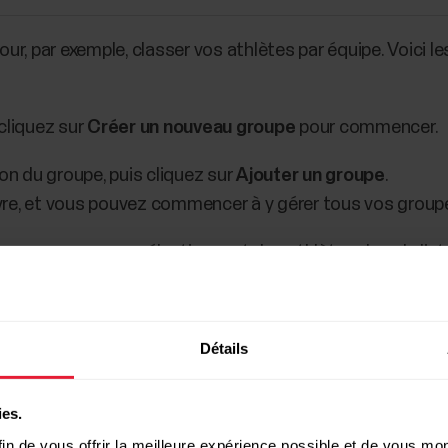
r, par exemple, classer vos athlètes par équipe. Voici le
cliquez sur
Créer un nouveau groupe
pour commencer.
ion du groupe, puis cliquez sur
Ajouter un groupe
.
re, et vous pouvez commencer à y gérer tous vos group
s au groupe en sélectionnant des athlètes dans la list
sieurs groupes. Vous pouvez ajouter jusqu'à 200 membres
Détails
ies.
in de vous offrir la meilleure expérience possible et de vous mont