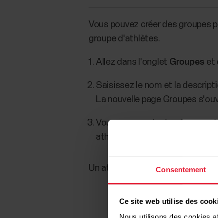
Vous pouvez créer des groupes pou
groupe d'athlètes.
Allez dans l'onglet
Groupes
et 
Saisissez le nom et la descript
La nouvelle page Groupes s'ouv
Vous pouvez ajouter des membre
athlète et cliquez sur
Ajouter
.
Un athlète peut appartenir à plu
Consentement
Ce site web utilise des cook
Nous utilisons des cookies af