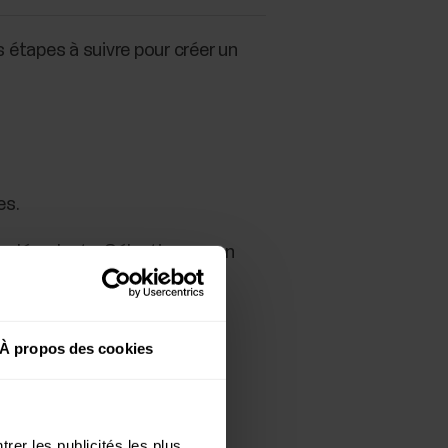
s étapes à suivre pour créer un
es.
e déroulante. Sélectionnez un
 à un groupe.
À propos des cookies
rer les publicités les plus