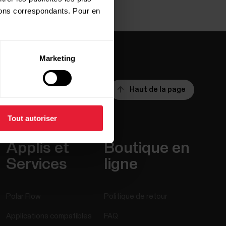
utons correspondants. Pour en
Marketing
Haut de la page
Tout autoriser
Applis et
Boutique en
Services
ligne
Polar Flow
Politique de retour
Applications compatibles
FAQ