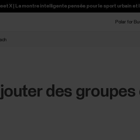
t X | La montre intelligente pensée pour le sport urbain et 
Polar for B
ach
outer des groupes