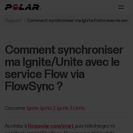
Support
Comment synchroniser ma Ignite/Unite avec le servic
Comment synchroniser
ma Ignite/Unite avec le
service Flow via
FlowSync ?
Concerne:
Ignite
Ignite 2
Ignite 3
Unite
Accédez à
flow.polar.com/start
, puis téléchargez et