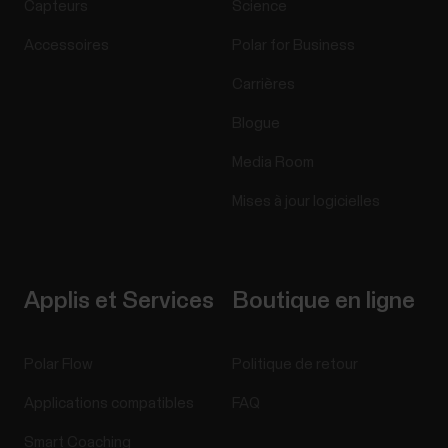
Capteurs
Science
Accessoires
Polar for Business
Carrières
Blogue
Media Room
Mises à jour logicielles
Applis et Services
Boutique en ligne
Polar Flow
Politique de retour
Applications compatibles
FAQ
Smart Coaching