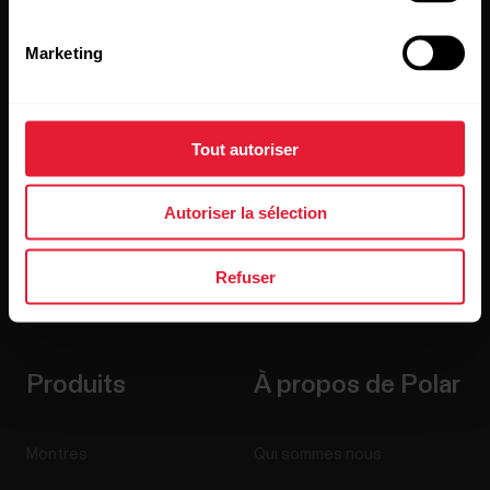
Inscrivez-vous à notre infolettre bimensuelle pour
recevoir nos actualités directement dans votre boîte de
Marketing
courriels.
Tout autoriser
Autoriser la sélection
En cliquant sur « Je m'abonne », vous acceptez de recevoir
Refuser
des courriels de Polar et confirmez avoir lu notre
Déclaration de confidentialité.
Produits
À propos de Polar
Montres
Qui sommes nous