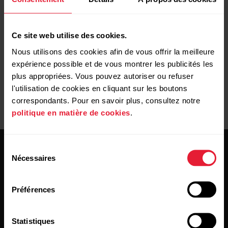
montre.
Vous pouvez également synchroniser votre montre
sans fil
Ce site web utilise des cookies.
via Bluetooth Smart avec l'application Polar Flow
.
Nous utilisons des cookies afin de vous offrir la meilleure
expérience possible et de vous montrer les publicités les
plus appropriées. Vous pouvez autoriser ou refuser
l'utilisation de cookies en cliquant sur les boutons
correspondants. Pour en savoir plus, consultez notre
politique en matière de cookies
.
Sélection
Nécessaires
du
consentement
Préférences
Restez au courant!
Statistiques