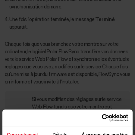
synchronisation démarre.
Une fois l'opération terminée, le message
Terminé
apparaît.
Chaque fois que vous branchez votre montre sur votre
ordinateur, le logiciel Polar FlowSync transfère vos données
vers le service Web Polar Flow et synchronise les éventuels
réglages que vous avez modifiés sur le service. Chaque fois
qu'une mise à jour du firmware est disponible, FlowSync vous
en informe et vous invite à l'installer.
Si vous modifiez des réglages sur le service
Web Flow tandis que votre montre est
raccordée à votre ordinateur, activez le
bouton de synchronisation de FlowSync
pour transférer les réglages vers votre
Consentement
Détails
À propos des cookies