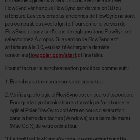
installez le logiciel FlowSync. Si vous avez déjà installé
FlowSync, vérifiez que FlowSync est de version 3.0 ou
ultérieure. Les versions plus anciennes de FlowSync ne sont
pas compatibles avec la Ignite. Pour vérifier la version de
FlowSync, cliquez sur l'icône de réglages dans FlowSync et
sélectionnez À propos. Si la version de FlowSync est
antérieure à la 3.0, veuillez télécharger la dernière
version sur
flow.polar.com/start
et l'installer.
Pour effectuer la synchronisation, procédez comme suit :
Branchez votre montre sur votre ordinateur.
Vérifiez que le logiciel FlowSync est en cours d'exécution.
Pour que la synchronisation automatique fonctionne, le
logiciel Polar FlowSync doit être en cours d'exécution
dans la barre des tâches (Windows) ou la barre de menu
(Mac OS X) de votre ordinateur.
La fenêtre FlowSync s'ouvre sur votre ordinateur et la