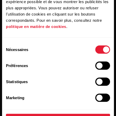
expérience possible et de vous montrer les publicités les
En cliquant sur « Je m'abonne », vous acceptez de recevoir
des courriels de Polar et confirmez avoir lu notre
plus appropriées. Vous pouvez autoriser ou refuser
Déclaration de confidentialité.
l'utilisation de cookies en cliquant sur les boutons
correspondants. Pour en savoir plus, consultez notre
politique en matière de cookies
.
Produits
À propos de Polar
Sélection
Montres
Qui sommes nous
Nécessaires
du
Capteurs
Science
consentement
Préférences
Accessoires
Polar for Business
Carrières
Statistiques
Blogue
Media Room
Marketing
Mises à jour logicielles