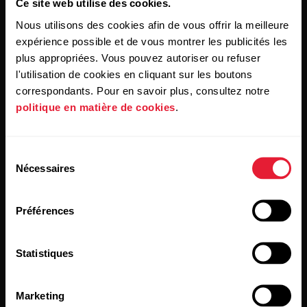
Ce site web utilise des cookies.
Nous utilisons des cookies afin de vous offrir la meilleure
expérience possible et de vous montrer les publicités les
plus appropriées. Vous pouvez autoriser ou refuser
l'utilisation de cookies en cliquant sur les boutons
En cliquant sur « Je m'abonne », vous acceptez de recevoir
correspondants. Pour en savoir plus, consultez notre
des courriels de Polar et confirmez avoir lu notre
Déclaration de confidentialité.
politique en matière de cookies
.
Produits
À propos de Polar
Sélection
Nécessaires
du
consentement
Montres
Qui sommes nous
Préférences
Capteurs
Science
Accessoires
Polar for Business
Statistiques
Carrières
Marketing
Blogue