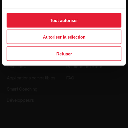
Media Room
Tout autoriser
Mises à jour logicielles
Autoriser la sélection
Applis et Services
Boutique en ligne
Refuser
Polar Flow
Politique de retour
Applications compatibles
FAQ
Smart Coaching
Développeurs