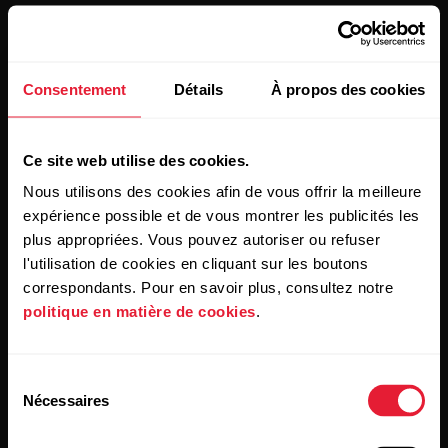
Consentement
Détails
À propos des cookies
Restez au courant!
Ce site web utilise des cookies.
Nous utilisons des cookies afin de vous offrir la meilleure
Inscrivez-vous à notre infolettre bimensuelle pour
expérience possible et de vous montrer les publicités les
recevoir nos actualités directement dans votre boîte de
courriels.
plus appropriées. Vous pouvez autoriser ou refuser
l'utilisation de cookies en cliquant sur les boutons
correspondants. Pour en savoir plus, consultez notre
politique en matière de cookies
.
Sélection
Nécessaires
du
consentement
En cliquant sur « Je m'abonne », vous acceptez de recevoir
des courriels de Polar et confirmez avoir lu notre