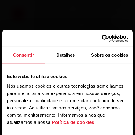
a sessão de treino. A configuração da luz de
fundo voltará para o padrão automático ao
final da sessão de treino. Observe que a
seleção Sempre ligado consumirá a bateria
muito mais rapidamente que a configuração
padrão.
Consentir
Detalhes
Sobre os cookies
Este website utiliza cookies
Nós usamos cookies e outras tecnologias semelhantes
para melhorar a sua experiência em nossos serviços,
personalizar publicidade e recomendar conteúdo de seu
interesse. Ao utilizar nossos serviços, você concorda
com tal monitoramento. Informamos ainda que
atualizamos a nossa
Política de cookies
.