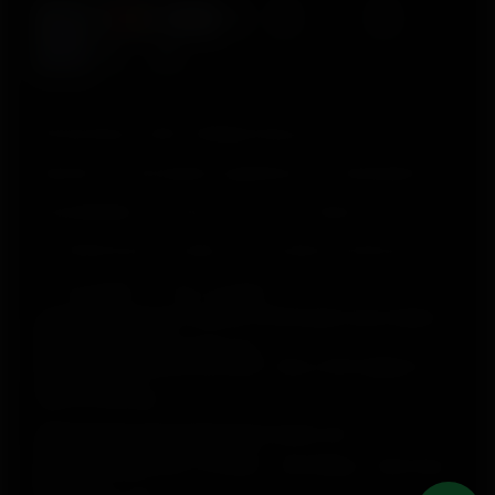
© Polar Electro 2025 . All Rights Reserved.
Garantia
Informações regulatórias
Declaração de
acessibilidade
Termos de Uso
Cookies
Preferências de cookies
Provedores de Serviço
Privacidade
Aviso de dados
Polar Electro Brasil Comercio, Distribuição, Importação e
Exportação Ltda.
CNPJ nº 24.479.880/0003-50
Rod. Anhanguera, Km 32,5, 800 – Bloco 300, Galpão 21 –
Cajamar (SP)
CEP: 07753-580
Selia Serviços de Gestão Empresarial Ltda.
CNPJ nº 17.388.003/0001-47
Rua Olimpíadas, 205 – 2º andar – Vila Olímpia – São Paulo
(SP)