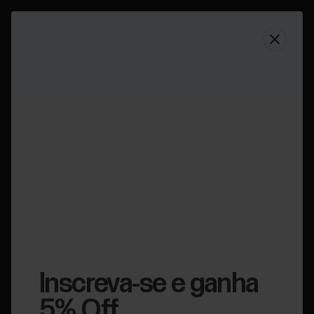
Suporte
Qual é a duração e o tempo de funcionamento da bate
Qual é a duração e o
tempo de
funcionamento da
bateria do Polar Unite?
Aplicável a:
Unite
Inscreva-se e ganha
O Unite utiliza uma bateria interna recarregável.
5% Off