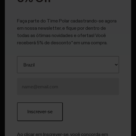
O tempo de funcionamento da bateria é de:
até50 horas de treino com GPS e frequência cardíaca
Faça parte do Time Polar cadastrando-se agora
óptica ou
em nossa newsletter, e fique por dentro de
todas as ótimas novidades e ofertas! Você
4 dias de monitoramento de atividade com medição
receberá 5% de desconto* em uma compra.
contínua da frequência cardíaca.
O tempo de funcionamento depende de muitos fatores,
como a temperatura do ambiente onde você utiliza o Unite,
os recursos e sensores usados e a idade da bateria. As
notificações inteligentes e as sincronizações frequentes
com o aplicativo Flow também reduzem a duração da
bateria. O tempo de funcionamento é significativamente
reduzido em temperaturas muito abaixo de zero. Se você
usar o Unite por baixo do casaco, ele ficará mais aquecido,
aumentando o tempo de funcionamento.
Ao clicar em Inscrever-se, você concorda em