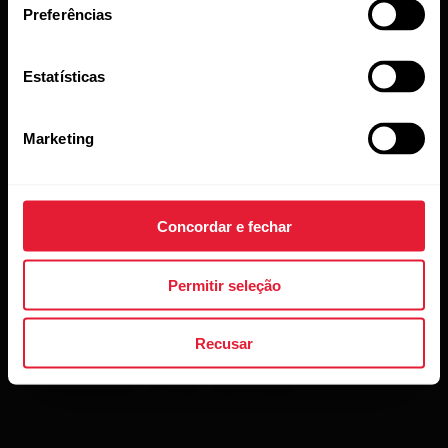
reativá-la no aplicativo Flow.
Preferências
Estatísticas
Marketing
Leitura complementar
Configurações do Polar Verity Sense no aplicativo
Concordar e fechar
Flow
O que é o software Polar FlowSync?
Permitir seleção
Quais são os requisitos técnicos para usar o
Recusar
software Polar FlowSync?
Configuração do Polar Verity Sense