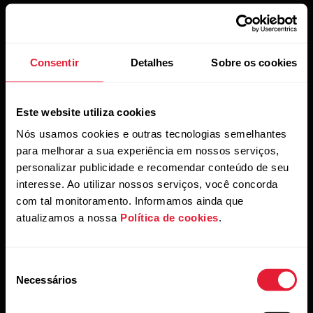
Consentir
Detalhes
Sobre os cookies
Este website utiliza cookies
Nós usamos cookies e outras tecnologias semelhantes
para melhorar a sua experiência em nossos serviços,
Se você usa o aplicativo Polar Flow para sincronizar,
personalizar publicidade e recomendar conteúdo de seu
verifique a lista de dispositivos Bluetooth pareados no
interesse. Ao utilizar nossos serviços, você concorda
celular e remova o sensor da lista, caso esteja nela.
com tal monitoramento. Informamos ainda que
Configure seu sensor
novamente usando o aplicativo
atualizamos a nossa
Política de cookies
.
Flow. Certifique-se de usar a mesma conta Polar que você
usou antes da restauração.
Seleção
Necessários
A configuração de USB estará desativada após a
de
restauração das configurações de fábrica. Você pode
consentimento