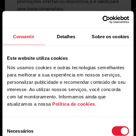
promoções, ofertas ou descontos, e é válida para
uma única compra/uso.
Consentir
Detalhes
Sobre os cookies
Ao clicar em Inscrever-se, você concorda em receber e-
mails da Polar e confirma que leu nosso
Aviso de
Este website utiliza cookies
Privacidade.
Nós usamos cookies e outras tecnologias semelhantes
para melhorar a sua experiência em nossos serviços,
personalizar publicidade e recomendar conteúdo de seu
Produtos
Sobre a Polar
interesse. Ao utilizar nossos serviços, você concorda
com tal monitoramento. Informamos ainda que
Relógios
Quem somos
atualizamos a nossa
Política de cookies
.
Sensores
Ciência
Seleção
Acessórios
Polar para negócios
Necessários
de