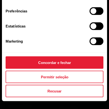
Carreiras
consentimento
Preferências
Blog
Media Room
Estatísticas
Versões do software
Marketing
Aplicativos e
Loja virtual
Serviços
Concordar e fechar
Entregas
Permitir seleção
Polar Flow
Pagamentos
Aplicativos compatíveis
Trocas e devoluções
Recusar
Smart Coaching
Meus pedidos
Desenvolvedores
Onde Comprar