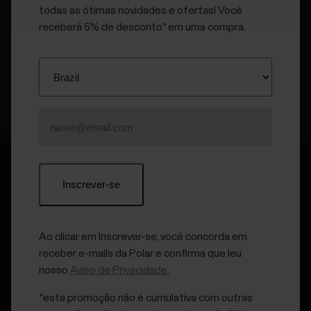
dispositivos Bluetooth, como aplicativos de treino,
todas as ótimas novidades e ofertas! Você
equipamentos de academia ou ciclocomputadores.
receberá 5% de desconto* em uma compra.
Ao clicar em Inscrever-se, você concorda em
Mantenha-se atualizado.
receber e-mails da Polar e confirma que leu
nosso
Aviso de Privacidade.
Inscreva-se em nossa newsletter quinzenal para receber
atualizações e novidades da Polar.
*esta promoção não é cumulativa com outras