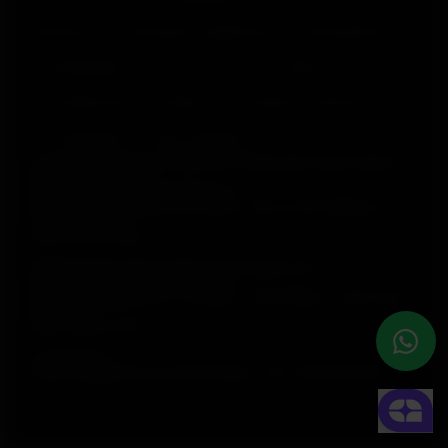
Garantia
Informações regulatórias
Declaração de
acessibilidade
Termos de Uso
Cookies
Preferências de cookies
Provedores de Serviço
Privacidade
Aviso de dados
Polar Electro Brasil Comercio, Distribuição, Importação e
Exportação Ltda.
CNPJ nº 24.479.880/0003-50
Rod. Anhanguera, Km 32,5, 800 – Bloco 300, Galpão 21 –
Cajamar (SP)
CEP: 07753-580
Selia Serviços de Gestão Empresarial Ltda.
CNPJ nº 17.388.003/0001-47
Rua Olimpíadas, 205 – 2º andar – Vila Olímpia – São Paulo
(SP)
CEP: 04551-000
Loja Virtual
lojavirtual@polar.com | Whataspp: +55 11 99933 6950