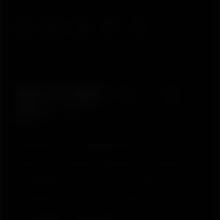
© Polar Electro 2025 . All Rights Reserved.
Garantia
Informações regulatórias
Declaração de
acessibilidade
Termos de Uso
Cookies
Preferências de cookies
Provedores de Serviço
Privacidade
Aviso de dados