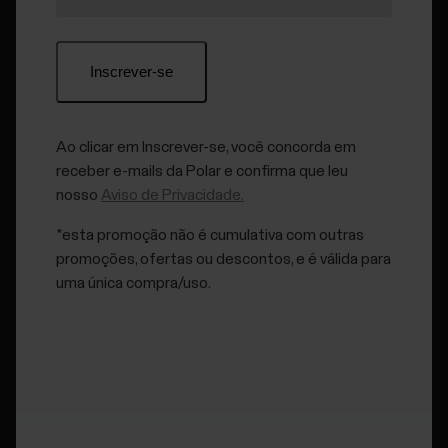
Verifique no
Google Play
se você tem a versão mais
recente do aplicativo instalada. O aplicativo Flow
informará se há alguma atualização de firmware
disponível para o sensor.
Verifique se o Bluetooth está ativado nas configurações
Ao clicar em Inscrever-se, você concorda em
do celular.
receber e-mails da Polar e confirma que leu
nosso
Aviso de Privacidade.
Certifique-se de que a localização esteja ativada para o
aplicativo Polar Flow nas configurações do aplicativo do
*esta promoção não é cumulativa com outras
celular. Em dispositivos Android 6 e mais recentes, a
promoções, ofertas ou descontos, e é válida para
permissão de localização é necessária para buscar
uma única compra/uso.
dispositivos Bluetooth.
Verifique se o aplicativo Polar Flow está em execução no
celular e o mantenha no primeiro plano.
Se você usa vários dispositivos Polar compatíveis com o
aplicativo Flow, verifique se escolheu o Verity Sense como