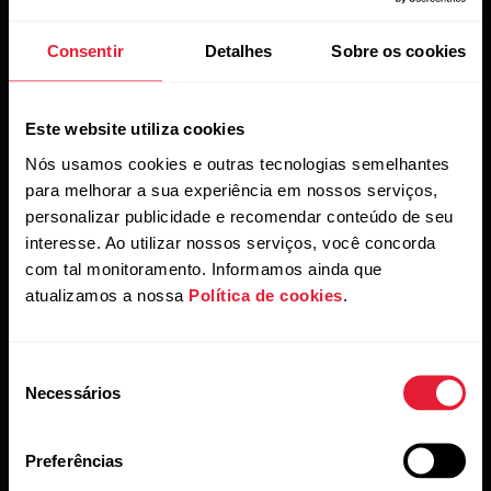
emparelhamento de novos dispositivos não pode ser
Consentir
Detalhes
Sobre os cookies
feito no aplicativo Flow antes da remoção da conexão
anterior da lista de dispositivos Bluetooth.
Desative o Bluetooth no celular.
Este website utiliza cookies
Nós usamos cookies e outras tecnologias semelhantes
Saia do aplicativo Flow e desinstale-o do seu celular.
para melhorar a sua experiência em nossos serviços,
personalizar publicidade e recomendar conteúdo de seu
Reinicie o celular.
interesse. Ao utilizar nossos serviços, você concorda
Reative o Bluetooth em seu celular.
com tal monitoramento. Informamos ainda que
atualizamos a nossa
Política de cookies
.
Instale o aplicativo Polar Flow novamente pela App
Store e entre usando sua conta Flow.
Seleção
Faça o pareamento do sensor
novamente com o
Necessários
de
aplicativo Polar Flow.
NOTA:
NÃO use o menu
consentimento
Bluetooth do celular para parear o sensor.
Preferências