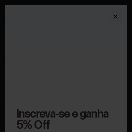
Suporte
Como fazer o teste de fitness e para que ele é usad
Como fazer o teste de
fitness e para que ele é
usado? (sensor de
frequência cardíaca
Bluetooth necessário)
Inscreva-se e ganha
Aplicável a:
5% Off