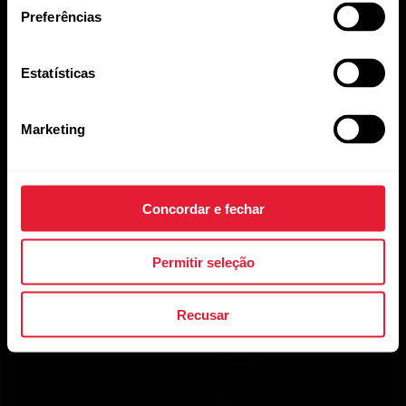
Preferências
Estatísticas
Ao clicar em Inscrever-se, você concorda em receber e-
mails da Polar e confirma que leu nosso
Aviso de
Marketing
Privacidade.
Produtos
Sobre a Polar
Concordar e fechar
Relógios
Quem somos
Permitir seleção
Sensores
Ciência
Recusar
Acessórios
Polar para negócios
Carreiras
Blog