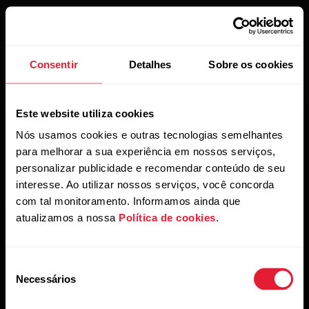
Consentir
Detalhes
Sobre os cookies
Este website utiliza cookies
Nós usamos cookies e outras tecnologias semelhantes
para melhorar a sua experiência em nossos serviços,
personalizar publicidade e recomendar conteúdo de seu
interesse. Ao utilizar nossos serviços, você concorda
com tal monitoramento. Informamos ainda que
Mantenha-se atualizado.
atualizamos a nossa
Política de cookies
.
Inscreva-se em nossa newsletter quinzenal para receber
atualizações e novidades da Polar.
Seleção
Necessários
de
consentimento