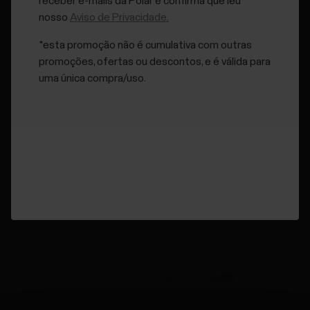
receber e-mails da Polar e confirma que leu
Deslize a tela até
Teste de Fitness
e toque no ícone.
nosso
Aviso de Privacidade.
Seu A370 começará a procurar sua frequência cardíaca.
*esta promoção não é cumulativa com outras
Frequência cardíaca encontrada
e
Deite-se e relaxe
promoções, ofertas ou descontos, e é válida para
aparecerão na tela, e o teste será iniciado.
uma única compra/uso.
Deite-se, relaxe e limite os movimentos do corpo e a
comunicação com outras pessoas. A barra na tela do seu
A370 é preenchida conforme o progresso do teste.
Após o teste, a indicação
Teste concluído
é mostrada
seguida do resultado do teste.
Pressione o botão lateral e aceite para atualizar seu valor
de VO2max que é mostrado no serviço web Polar Flow.
Você pode interromper o teste em qualquer fase
pressionando o botão lateral.
Teste cancelado
será
exibido.