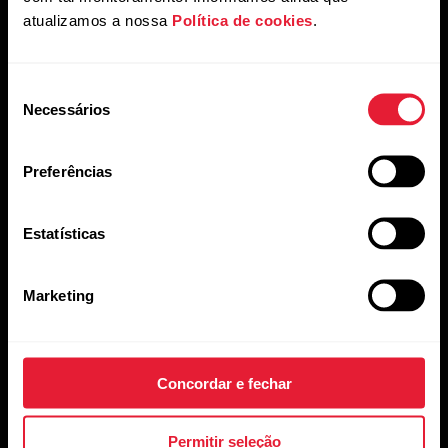
Privacidade.
atualizamos a nossa
Política de cookies
.
Produtos
Sobre a Polar
Seleção
Necessários
de
consentimento
Relógios
Quem somos
Preferências
Sensores
Ciência
Acessórios
Polar para negócios
Estatísticas
Carreiras
Marketing
Blog
Media Room
Versões do software
Concordar e fechar
Permitir seleção