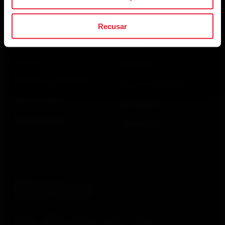
Aplicativos e
Loja virtual
Recusar
Serviços
Entregas
Polar Flow
Pagamentos
Aplicativos compatíveis
Trocas e devoluções
Smart Coaching
Meus pedidos
Desenvolvedores
Onde Comprar