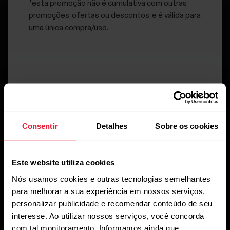
*esta promoção não é cumulativa com outras
promoções, ofertas ou descontos, e é válida para
uma única compra/uso.
Mantenha-se atualizado.
Inscreva-se em nossa newsletter quinzenal para receber
atualizações e novidades da Polar.
Consentir
Detalhes
Sobre os cookies
Este website utiliza cookies
Nós usamos cookies e outras tecnologias semelhantes
para melhorar a sua experiência em nossos serviços,
personalizar publicidade e recomendar conteúdo de seu
interesse. Ao utilizar nossos serviços, você concorda
Ao clicar em Inscrever-se, você concorda em receber e-
mails da Polar e confirma que leu nosso
Aviso de
com tal monitoramento. Informamos ainda que