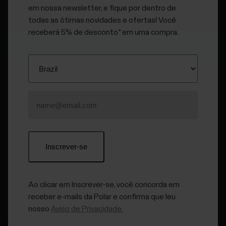
do ambiente onde você usa o A370, as funcionalidades
em nossa newsletter, e fique por dentro de
utilizadas, se as notificações estão ativadas e quantas são
todas as ótimas novidades e ofertas! Você
recebidas, seu nível de atividade, por quanto tempo a tela
receberá 5% de desconto* em uma compra.
permanece ligada e a idade da bateria. A duração diminui
significativamente com temperaturas muito negativas.
Usar o A370 por baixo do casaco de treino ajuda a mantê-lo
aquecido e a aumentar a duração da bateria. Além disso, a
quantidade de sessões de treino que você faz com a
frequência cardíaca baseada no pulso ou com um sensor de
frequência cardíaca H10 Bluetooth também afeta isso. A
duração da bateria pode praticamente dobrar se você
desativar o monitoramento contínuo de FC.
Ao clicar em Inscrever-se, você concorda em
receber e-mails da Polar e confirma que leu
nosso
Aviso de Privacidade.