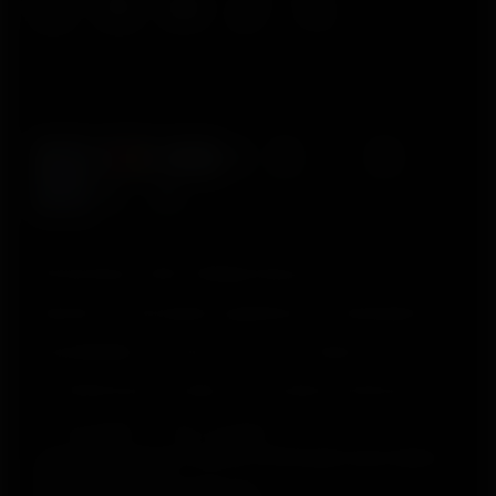
© Polar Electro 2025 . All Rights Reserved.
Garantia
Informações regulatórias
Declaração de
acessibilidade
Termos de Uso
Cookies
Preferências de cookies
Provedores de Serviço
Privacidade
Aviso de dados
Polar Electro Brasil Comercio, Distribuição, Importação e
Exportação Ltda.
CNPJ nº 24.479.880/0003-50