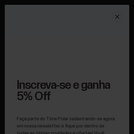
Suporte
Polar Verity Sense | Parear com relógio Polar
Polar Verity Sense |
Parear com relógio Polar
Inscreva-se e ganha
Aplicável a:
Verity Sense
5% Off
Faça parte do Time Polar cadastrando-se agora
em nossa newsletter, e fique por dentro de
todas as ótimas novidades e ofertas! Você