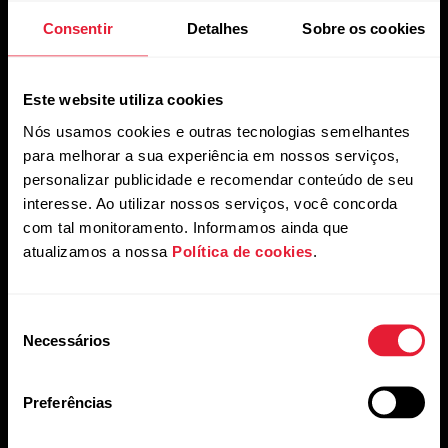
mails da Polar e confirma que leu nosso
Aviso de
uma única compra/uso.
Privacidade.
Consentir
Detalhes
Sobre os cookies
Produtos
Sobre a Polar
Este website utiliza cookies
Nós usamos cookies e outras tecnologias semelhantes
para melhorar a sua experiência em nossos serviços,
Relógios
Quem somos
personalizar publicidade e recomendar conteúdo de seu
Sensores
Ciência
interesse. Ao utilizar nossos serviços, você concorda
com tal monitoramento. Informamos ainda que
Acessórios
Polar para negócios
atualizamos a nossa
Política de cookies
.
Carreiras
Blog
Seleção
Necessários
de
Media Room
consentimento
Versões do software
Preferências