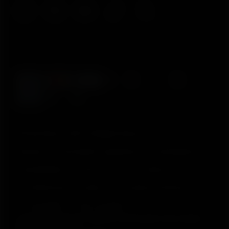
© Polar Electro 2025 . All Rights Reserved.
Garantia
Informações regulatórias
Declaração de
acessibilidade
Termos de Uso
Cookies
Preferências de cookies
Provedores de Serviço
Privacidade
Aviso de dados
Polar Electro Brasil Comercio, Distribuição, Importação e
Exportação Ltda.