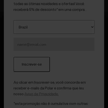
todas as ótimas novidades e ofertas! Você
receberá 5% de desconto* em uma compra.
Mantenha-se atualizado.
Inscreva-se em nossa newsletter quinzenal para receber
atualizações e novidades da Polar.
Ao clicar em Inscrever-se, você concorda em
receber e-mails da Polar e confirma que leu
nosso
Aviso de Privacidade.
*esta promoção não é cumulativa com outras