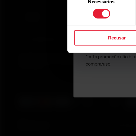
Necessários
de
consentimento
Ao clicar em Inscrever-s
Recusar
Privacidade.
Ao clicar em Inscrever-se, você concorda em receber
*esta promoção não é cu
e-mails da Polar e confirma que leu nosso
Aviso de
compra/uso.
Privacidade.
© Polar El