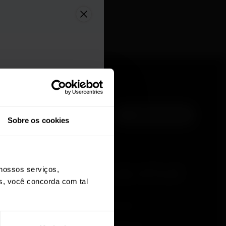
Voltar ao topo
Sobre os cookies
de todas as ótimas
nossos serviços,
r
Aplicativos e
Loja virtual
os, você concorda com tal
Serviços
Entregas
Polar Flow
Pagamentos