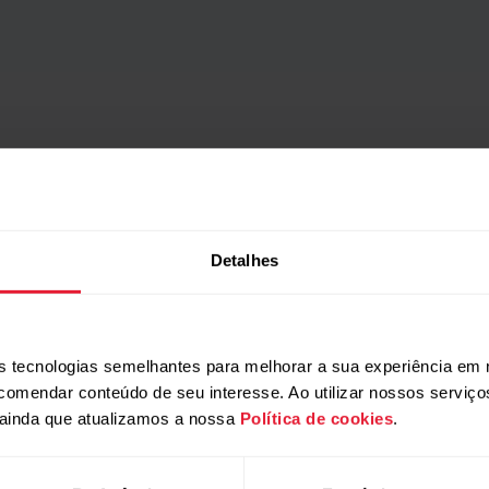
se e ganha 5% Off
Detalhes
r cadastrando-se agora em nossa newsletter, e fique por dentro 
ocê receberá 5% de desconto* em uma compra.
 tecnologias semelhantes para melhorar a sua experiência em 
Produtos
Sobre a Pola
ecomendar conteúdo de seu interesse. Ao utilizar nossos serviç
ainda que atualizamos a nossa
Política de cookies
.
Relógios
Quem somos
Sensores
Ciência