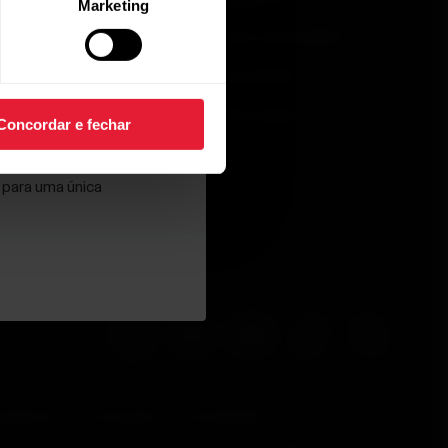
Marketing
Aplicativos compatíveis
Trocas e devoluções
Smart Coaching
Meus pedidos
Desenvolvedores
Onde Comprar
nosso
Aviso de
Concordar e fechar
 para uma única
gulatórias
Declaração de acessibilidade
Termos de Uso