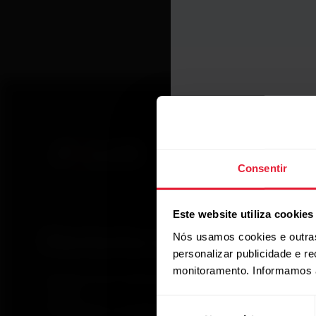
Inscreva-
Consentir
Faça parte do Time Pola
novidades e ofertas! V
Este website utiliza cookies
Nós usamos cookies e outras
Mantenha-se atualizado.
personalizar publicidade e r
monitoramento. Informamos 
Inscreva-se em nossa newsletter quinzenal para
receber
Seleção
atualizações e novidades da Polar.