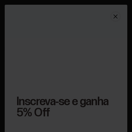
Suporte
É possível carregar meu Polar Unite usando uma tom
É possível carregar meu
Polar Unite usando uma
tomada?
Aplicável a:
Unite
Inscreva-se e ganha
5% Off
O Polar Unite pode ser carregado via computador somente
usando o carregador USB personalizado fornecido na caixa.