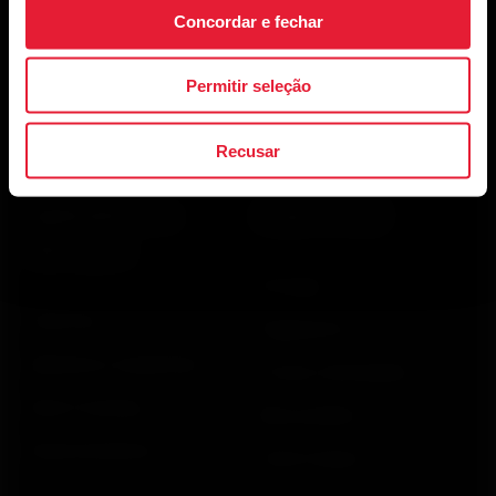
Blog
Concordar e fechar
Media Room
Permitir seleção
Versões do software
Recusar
Aplicativos e
Loja virtual
Serviços
Entregas
Polar Flow
Pagamentos
Aplicativos compatíveis
Trocas e devoluções
Smart Coaching
Meus pedidos
Desenvolvedores
Onde Comprar