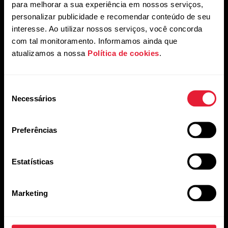
para melhorar a sua experiência em nossos serviços,
personalizar publicidade e recomendar conteúdo de seu
interesse. Ao utilizar nossos serviços, você concorda
com tal monitoramento. Informamos ainda que
atualizamos a nossa
Política de cookies
.
Ao clicar em Inscrever-se, você concorda em receber e-
mails da Polar e confirma que leu nosso
Aviso de
Seleção
Privacidade.
Necessários
de
consentimento
Produtos
Sobre a Polar
Preferências
Relógios
Quem somos
Estatísticas
Sensores
Ciência
Marketing
Acessórios
Polar para negócios
Carreiras