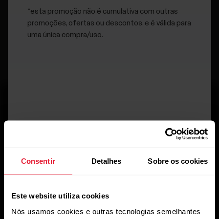
*esta promoção não é cumulativa com outras
promoções, ofertas ou descontos, e é válida para
uma única compra/uso.
Mantenha-se atualizado.
Consentir
Detalhes
Sobre os cookies
Inscreva-se em nossa newsletter quinzenal para receber
atualizações e novidades da Polar.
Este website utiliza cookies
Nós usamos cookies e outras tecnologias semelhantes