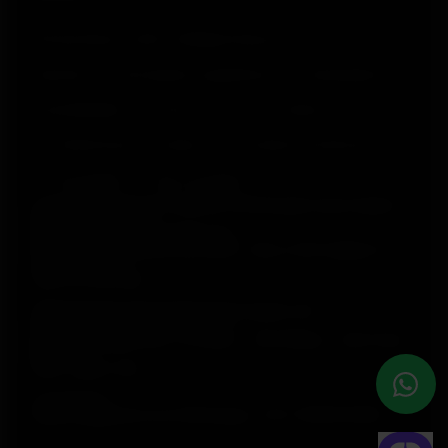
© Polar Electro 2025 . All Rights Reserved.
Garantia
Informações regulatórias
Declaração de
acessibilidade
Termos de Uso
Cookies
Preferências de cookies
Provedores de Serviço
Privacidade
Aviso de dados
Polar Electro Brasil Comercio, Distribuição, Importação e
Exportação Ltda.
CNPJ nº 24.479.880/0003-50
Rod. Anhanguera, Km 32,5, 800 – Bloco 300, Galpão 21 –
Cajamar (SP)
CEP: 07753-580
Selia Serviços de Gestão Empresarial Ltda.
CNPJ nº 17.388.003/0001-47
Rua Olimpíadas, 205 – 2º andar – Vila Olímpia – São Paulo
(SP)
CEP: 04551-000
Loja Virtual
lojavirtual@polar.com | Whataspp: +55 11 99933 6950