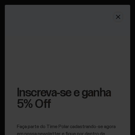
Suporte
Posso usar outros produtos Polar ao mesmo tempo
Posso usar outros
produtos Polar ao
mesmo tempo?
Inscreva-se e ganha
Aplicável a:
M430
5% Off
Aplicativo Polar Beat
Faça parte do Time Polar cadastrando-se agora
em nossa newsletter, e fique por dentro de