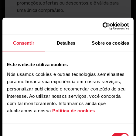
Inscreva-se em nossa newsletter quinzenal para receber
promoções, ofertas ou descontos, e é válida para
atualizações e novidades da Polar.
uma única compra/uso.
Consentir
Detalhes
Sobre os cookies
Este website utiliza cookies
Ao clicar em Inscrever-se, você concorda em receber e-
mails da Polar e confirma que leu nosso
Aviso de
Nós usamos cookies e outras tecnologias semelhantes
Privacidade.
para melhorar a sua experiência em nossos serviços,
personalizar publicidade e recomendar conteúdo de seu
Produtos
Sobre a Polar
interesse. Ao utilizar nossos serviços, você concorda
com tal monitoramento. Informamos ainda que
atualizamos a nossa
Política de cookies
.
Relógios
Quem somos
Sensores
Ciência
Seleção