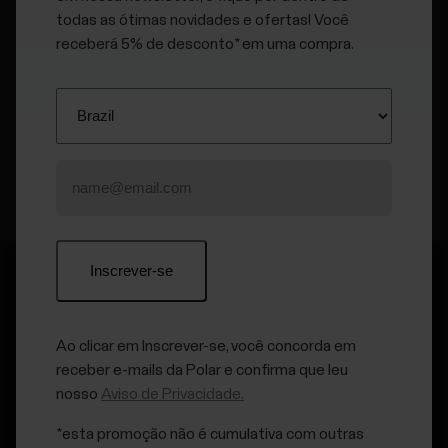
todas as ótimas novidades e ofertas! Você
receberá 5% de desconto* em uma compra.
Outros dispositivos de treino Polar
Ao clicar em Inscrever-se, você concorda em
receber e-mails da Polar e confirma que leu
Mantenha-se atualizado.
nosso
Aviso de Privacidade.
*esta promoção não é cumulativa com outras