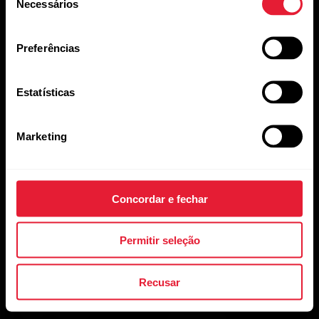
Necessários
de
Acessórios
Polar para negócios
consentimento
Carreiras
Preferências
Blog
Estatísticas
Media Room
Versões do software
Marketing
Aplicativos e
Loja virtual
Concordar e fechar
Serviços
Entregas
Permitir seleção
Polar Flow
Pagamentos
Recusar
Aplicativos compatíveis
Trocas e devoluções
Smart Coaching
Meus pedidos