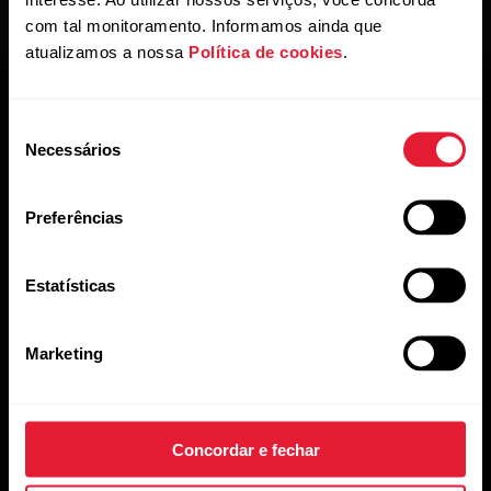
com tal monitoramento. Informamos ainda que
atualizamos a nossa
Política de cookies
.
Seleção
Necessários
de
consentimento
Preferências
Mantenha-se atualizado.
Estatísticas
Inscreva-se em nossa newsletter quinzenal para receber
atualizações e novidades da Polar.
Marketing
Concordar e fechar