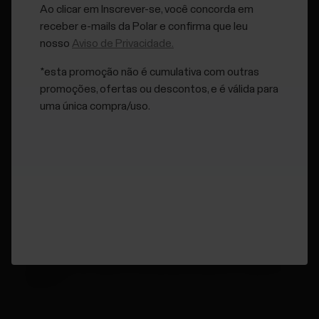
Ao clicar em Inscrever-se, você concorda em
Por que devo usar pedais sem clipes?
receber e-mails da Polar e confirma que leu
nosso
Aviso de Privacidade.
*esta promoção não é cumulativa com outras
Preciso registrar minha frequência cardíaca ou
promoções, ofertas ou descontos, e é válida para
posso usar um sensor de potência?
uma única compra/uso.
O que significam os valores relacionados à
potência na minha sessão de ciclismo no serviço
web Flow?
Que tipo de valores de potência posso esperar
obter?