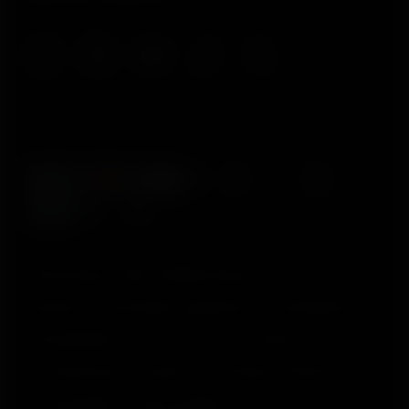
© Polar Electro 2025 . All Rights Reserved.
Garantia
Informações regulatórias
Declaração de
acessibilidade
Termos de Uso
Cookies
Preferências de cookies
Provedores de Serviço
Privacidade
Aviso de dados