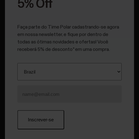
5% Off
O que é o equilíbrio entre esquerda e direita?
Faça parte do Time Polar cadastrando-se agora
em nossa newsletter, e fique por dentro de
Qual é o benefício de medir a potência da minha
pedalada?
todas as ótimas novidades e ofertas! Você
receberá 5% de desconto* em uma compra.
Qual equipamento eu preciso para obter dados da
potência da pedalada?
Como o Kéo Power mede a potência da minha
pedalada?