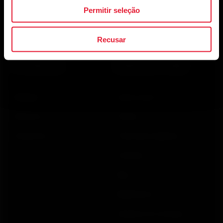
Permitir seleção
Ao clicar em Inscrever-se, você concorda em receber e-
mails da Polar e confirma que leu nosso
Aviso de
Privacidade.
Recusar
Produtos
Sobre a Polar
Relógios
Quem somos
Sensores
Ciência
Acessórios
Polar para negócios
Carreiras
Blog
Media Room
Versões do software