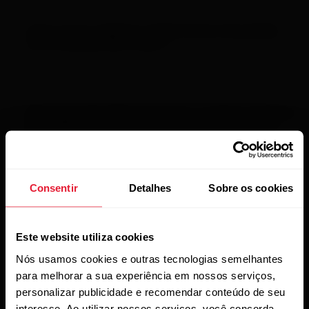
Como posso melhorar minha técnica de pedalar
com os pedais Kéo Power?
Há uma grande diferença entre os valores de força
das minhas pernas. O que isso significa e o que
devo fazer?
Consentir
Detalhes
Sobre os cookies
Os pedais Kéo Power podem ser usados por vários
ciclistas?
Este website utiliza cookies
Nós usamos cookies e outras tecnologias semelhantes
para melhorar a sua experiência em nossos serviços,
personalizar publicidade e recomendar conteúdo de seu
interesse. Ao utilizar nossos serviços, você concorda