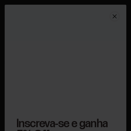
Suporte
Sobre a potência da pedalada
Sobre a potência da
pedalada
Aplicável a:
M460
O que é potência da pedalada?
Inscreva-se e ganha