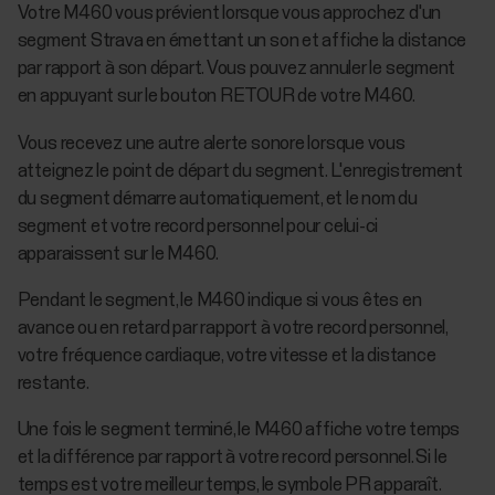
Votre M460 vous prévient lorsque vous approchez d'un
segment Strava en émettant un son et affiche la distance
par rapport à son départ. Vous pouvez annuler le segment
en appuyant sur le bouton RETOUR de votre M460.
Vous recevez une autre alerte sonore lorsque vous
atteignez le point de départ du segment. L'enregistrement
du segment démarre automatiquement, et le nom du
segment et votre record personnel pour celui-ci
apparaissent sur le M460.
Pendant le segment, le M460 indique si vous êtes en
avance ou en retard par rapport à votre record personnel,
votre fréquence cardiaque, votre vitesse et la distance
restante.
Une fois le segment terminé, le M460 affiche votre temps
et la différence par rapport à votre record personnel. Si le
temps est votre meilleur temps, le symbole PR apparaît.