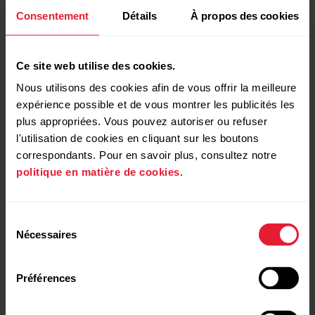
Consentement
Détails
À propos des cookies
Ce site web utilise des cookies.
Nous utilisons des cookies afin de vous offrir la meilleure
Pour plus d'informations sur les segments Strava,
expérience possible et de vous montrer les publicités les
consultez la page
Strava Support
.
plus appropriées. Vous pouvez autoriser ou refuser
l'utilisation de cookies en cliquant sur les boutons
Strava Live Segments est une marque de commerce de
correspondants. Pour en savoir plus, consultez notre
Strava, Inc.
politique en matière de cookies
.
Les segments Strava dangereux ne sont
Sélection
plus transférés vers Polar Flow. Les
Nécessaires
du
segments présentant une pente moyenne
consentement
inférieure à -0,25 % ne sont plus pris en
charge par Strava car leur niveau de sécurité
Préférences
pose question. Les segments en descente
et autres segments présentant une pente