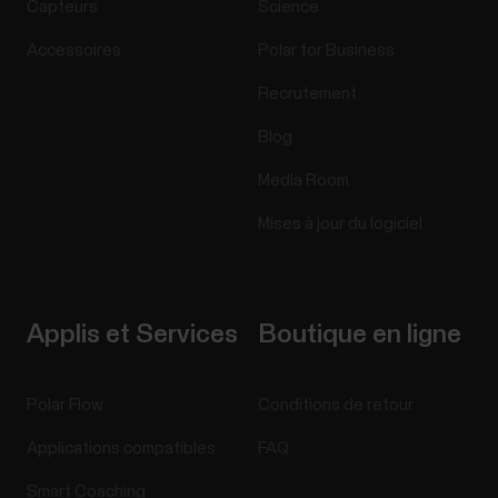
Capteurs
Science
Accessoires
Polar for Business
Recrutement
Blog
Media Room
Mises à jour du logiciel
Applis et Services
Boutique en ligne
Polar Flow
Conditions de retour
Applications compatibles
FAQ
Smart Coaching