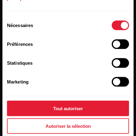
[footer_copy:SIGN_UP_NEWSLETTER]
Sélection
Nécessaires
du
consentement
Préférences
En cliquant sur « Je m'abonne », vous acceptez de recevoir
Statistiques
des e-mails de Polar et confirmez avoir lu notre
Déclaration
de confidentialité.
Marketing
Produits
À propos de Polar
Tout autoriser
Montres
À propos de nous
Capteurs
Science
Autoriser la sélection
Accessoires
Polar for Business