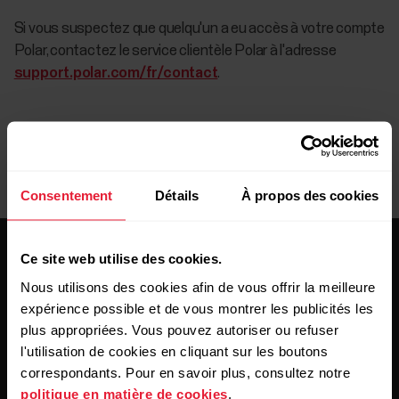
Si vous suspectez que quelqu'un a eu accès à votre compte
Polar, contactez le service clientèle Polar à l'adresse
support.polar.com/fr/contact
.
Consentement
Détails
À propos des cookies
Ce site web utilise des cookies.
Nous utilisons des cookies afin de vous offrir la meilleure
expérience possible et de vous montrer les publicités les
plus appropriées. Vous pouvez autoriser ou refuser
Restez au courant !
l'utilisation de cookies en cliquant sur les boutons
correspondants. Pour en savoir plus, consultez notre
politique en matière de cookies
.