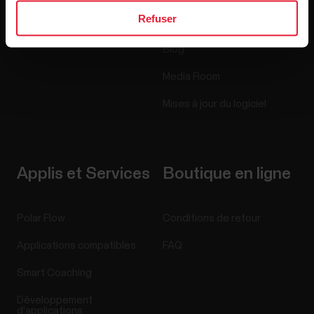
Refuser
Recrutement
Blog
Media Room
Mises à jour du logiciel
Applis et Services
Boutique en ligne
Polar Flow
Conditions de retour
Applications compatibles
FAQ
Smart Coaching
Développement
d'applications