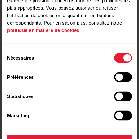
expérience possible et de vous montrer les publicités les
Sélectionnez
Applications
.
plus appropriées. Vous pouvez autoriser ou refuser
l'utilisation de cookies en cliquant sur les boutons
correspondants. Pour en savoir plus, consultez notre
politique en matière de cookies
.
Sélection
Nécessaires
du
consentement
Préférences
Statistiques
Sélectionnez
Réglages
(sur certains modèles, vous
Marketing
devez appuyer sur les trois points dans l'angle supérieur
droit).