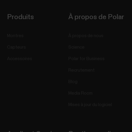
Produits
À propos de Polar
Montres
À propos de nous
Capteurs
Science
Accessoires
Polar for Business
Recrutement
Blog
Media Room
Mises à jour du logiciel