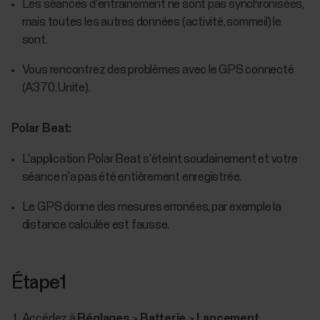
Les séances d'entraînement ne sont pas synchronisées,
mais toutes les autres données (activité, sommeil) le
sont.
Vous rencontrez des problèmes avec le GPS connecté
(A370, Unite).
Polar Beat:
L'application Polar Beat s'éteint soudainement et votre
séance n'a pas été entièrement enregistrée.
Le GPS donne des mesures erronées, par exemple la
distance calculée est fausse.
Étape1
Accédez à
Réglages
>
Batterie
>
Lancement