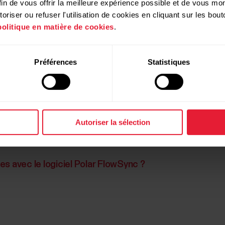
in de vous offrir la meilleure expérience possible et de vous mont
ur reconnaît correctement votre montre
riser ou refuser l'utilisation de cookies en cliquant sur les bo
politique en matière de cookies
.
sultez l'aide supplémentaire sous
Résolution des problè
cal
en fournissant une description détaillée du problème
Préférences
Statistiques
Autoriser la sélection
s avec le logiciel Polar FlowSync ?