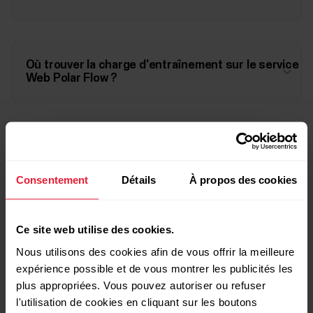
Où trouver la charge d'entraînement sur le service
Web Polar Flow ?
Où trouver la charge d'entraînement sur le
application Polar Flow?
Consentement
Détails
À propos des cookies
Ce site web utilise des cookies.
Où trouver la charge d'entraînement sur mon
dispositif d'entraînement?
Nous utilisons des cookies afin de vous offrir la meilleure
expérience possible et de vous montrer les publicités les
plus appropriées. Vous pouvez autoriser ou refuser
l'utilisation de cookies en cliquant sur les boutons