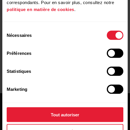
correspondants. Pour en savoir plus, consultez notre
politique en matière de cookies
.
Autre mesure
Sélection
https://www.polar.com/blog/training-load-lets-talk-
Nécessaires
du
polar/
consentement
Préférences
Statistiques
Marketing
Tout autoriser