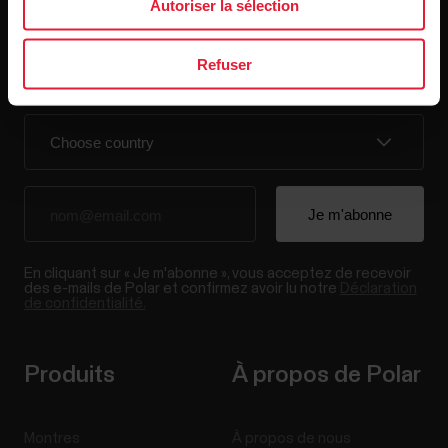
Autoriser la sélection
Restez au courant !
Refuser
[footer_copy:SIGN_UP_NEWSLETTER]
En cliquant sur « Je m'abonne », vous acceptez de recevoir
des e-mails de Polar et confirmez avoir lu notre
Déclaration
de confidentialité.
Produits
À propos de Polar
Montres
À propos de nous