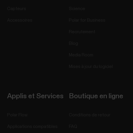
Capteurs
Science
Accessoires
Polar for Business
Recrutement
Blog
Media Room
Mises à jour du logiciel
Applis et Services
Boutique en ligne
Polar Flow
Conditions de retour
Applications compatibles
FAQ