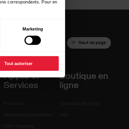
utons correspondants. Pour en
Marketing
Haut de page
Tout autoriser
Applis et
Boutique en
Services
ligne
Polar Flow
Conditions de retour
Applications compatibles
FAQ
Smart Coaching