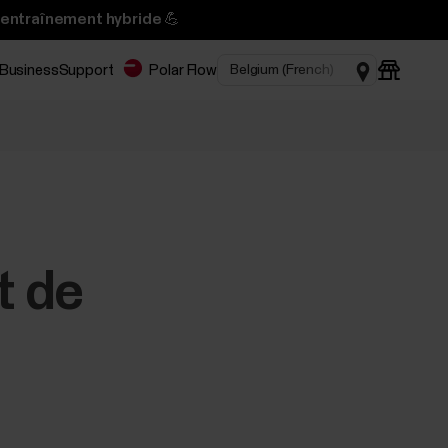
’entraînement hybride 💪
 Business
Support
Polar Flow
t de