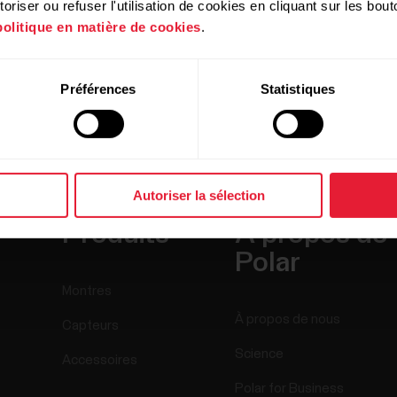
riser ou refuser l'utilisation de cookies en cliquant sur les bo
politique en matière de cookies
.
Préférences
Statistiques
Autoriser la sélection
Produits
À propos de
Polar
Montres
À propos de nous
Capteurs
Science
Accessoires
Polar for Business