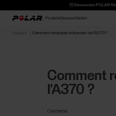
🆕 Découvrez POLAR Stre
Produits
Découvrir
Outlet
Support
Comment remplacer le bracelet de l'A370 ?
Comment re
l'A370 ?
Concerne: