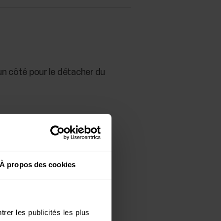
un côté pour le détacher du
racelet est aligné avec le
À propos des cookies
rer les publicités les plus