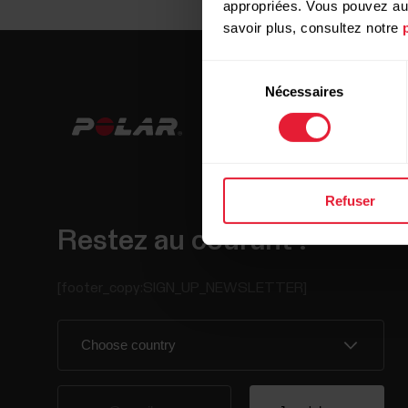
appropriées. Vous pouvez auto
savoir plus, consultez notre
Sélection
Nécessaires
du
consentement
Refuser
Restez au courant !
[footer_copy:SIGN_UP_NEWSLETTER]