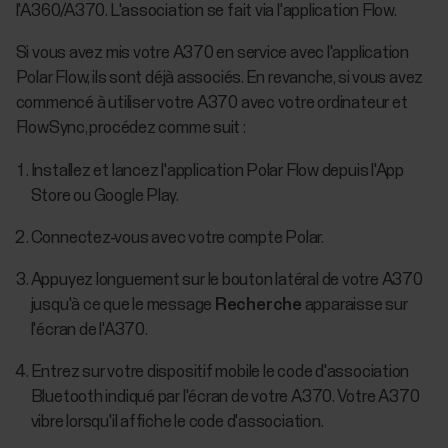
l'A360/A370. L'association se fait via l'application Flow.
Si vous avez mis votre A370 en service avec l'application
Polar Flow, ils sont déjà associés. En revanche, si vous avez
commencé à utiliser votre A370 avec votre ordinateur et
FlowSync, procédez comme suit :
Installez et lancez l'application Polar Flow depuis l'App
Store ou Google Play.
Connectez-vous avec votre compte Polar.
Appuyez longuement sur le bouton latéral de votre A370
jusqu'à ce que le message
Recherche
apparaisse sur
l'écran de l'A370.
Entrez sur votre dispositif mobile le code d'association
Bluetooth indiqué par l'écran de votre A370. Votre A370
vibre lorsqu'il affiche le code d'association.