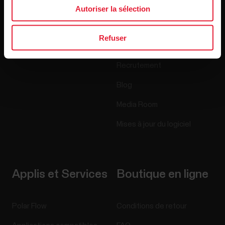
Montres
À propos de nous
Autoriser la sélection
Capteurs
Science
Refuser
Accessoires
Polar for Business
Recrutement
Blog
Media Room
Mises à jour du logiciel
Applis et Services
Boutique en ligne
Polar Flow
Conditions de retour