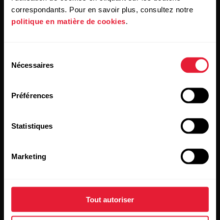
correspondants. Pour en savoir plus, consultez notre
politique en matière de cookies
.
Restez au courant !
[footer_copy:SIGN_UP_NEWSLETTER]
Sélection
Nécessaires
du
consentement
Préférences
Statistiques
En cliquant sur « Je m'abonne », vous acceptez de recevoir
des e-mails de Polar et confirmez avoir lu notre
Déclaration
Marketing
de confidentialité.
Produits
À propos de Polar
Tout autoriser