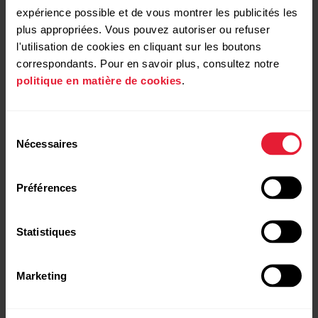
nouveau. Nous vous guiderons tout au long de l'inscription
expérience possible et de vous montrer les publicités les
et de la configuration au sein de l'application.
plus appropriées. Vous pouvez autoriser ou refuser
l'utilisation de cookies en cliquant sur les boutons
correspondants. Pour en savoir plus, consultez notre
Une fois les réglages effectués, appuyez sur
Enregistrer
politique en matière de cookies
.
et sync
. Vos réglages sont synchronisés avec votre
montre.
Sélection
Nécessaires
Si vous êtes invité à mettre à jour le firmware,
du
veuillez brancher votre montre sur une
consentement
source d'alimentation afin de garantir le bon
Préférences
déroulement de l'opération, puis acceptez la
mise à jour.
Statistiques
Option B : Configuration avec votre
Marketing
ordinateur