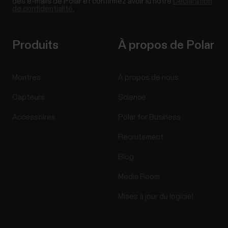
des e-mails de Polar et confirmez avoir lu notre
Déclaration
de confidentialité.
Produits
À propos de Polar
Montres
À propos de nous
Capteurs
Science
Accessoires
Polar for Business
Recrutement
Blog
Media Room
Mises à jour du logiciel