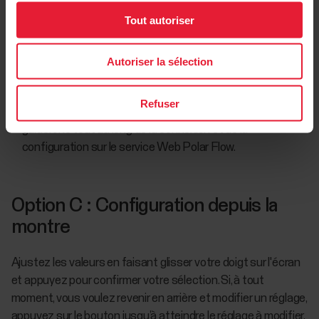
Allez sur
flow.polar.com/start
, et téléchargez puis
Tout autoriser
installez le logiciel de transfert de données Polar
FlowSync sur votre ordinateur.
Autoriser la sélection
Connectez-vous à votre compte Polar ou créez-en un
nouveau. Branchez votre montre sur le port USB de votre
Refuser
ordinateur avec le câble sur mesure fourni. Nous vous
guiderons tout au long de la connexion et de la
configuration sur le service Web Polar Flow.
Option C : Configuration depuis la
montre
Ajustez les valeurs en faisant glisser votre doigt sur l'écran
et appuyez pour confirmer votre sélection. Si, à tout
moment, vous voulez revenir en arrière et modifier un réglage,
appuyez sur le bouton jusqu’à atteindre le réglage à modifier.