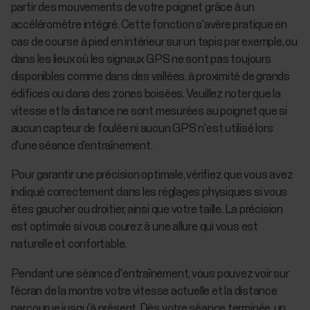
partir des mouvements de votre poignet grâce à un
accéléromètre intégré. Cette fonction s'avère pratique en
cas de course à pied en intérieur sur un tapis par exemple, ou
dans les lieux où les signaux GPS ne sont pas toujours
disponibles comme dans des vallées, à proximité de grands
édifices ou dans des zones boisées. Veuillez noter que la
vitesse et la distance ne sont mesurées au poignet que si
aucun capteur de foulée ni aucun GPS n'est utilisé lors
d'une séance d’entraînement.
Pour garantir une précision optimale, vérifiez que vous avez
indiqué correctement dans les réglages physiques si vous
êtes gaucher ou droitier, ainsi que votre taille. La précision
est optimale si vous courez à une allure qui vous est
naturelle et confortable.
Pendant une séance d'entraînement, vous pouvez voir sur
l'écran de la montre votre vitesse actuelle et la distance
parcourue jusqu'à présent. Dès votre séance terminée, un