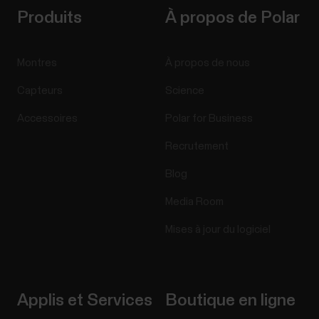
Produits
À propos de Polar
Montres
À propos de nous
Capteurs
Science
Accessoires
Polar for Business
Recrutement
Blog
Media Room
Mises à jour du logiciel
Applis et Services
Boutique en ligne