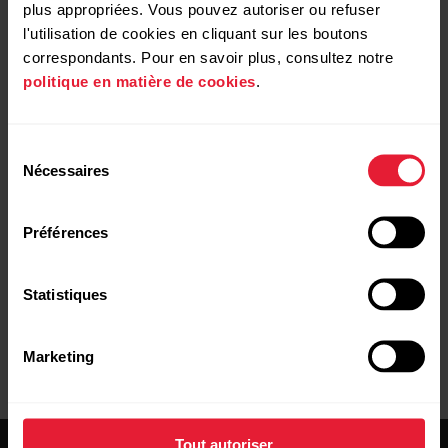
Course d'athlétisme
plus appropriées. Vous pouvez autoriser ou refuser
l'utilisation de cookies en cliquant sur les boutons
Ultramarathon
correspondants. Pour en savoir plus, consultez notre
politique en matière de cookies
.
Lorsqu'un facteur de calibrage est défini avec succès, il est
enregistré sur votre dispositif. La montre stocke les
Sélection
20 facteurs de calibrage précédents, et utilise la moyenne
Nécessaires
du
de ces valeurs pour calibrer la vitesse et la distance lors des
consentement
séances d'entraînement au cours desquelles aucun GPS ni
Préférences
aucun capteur de foulée n'est disponible. Notez qu'il est
impossible de consulter les facteurs.
Statistiques
Marketing
Tout autoriser