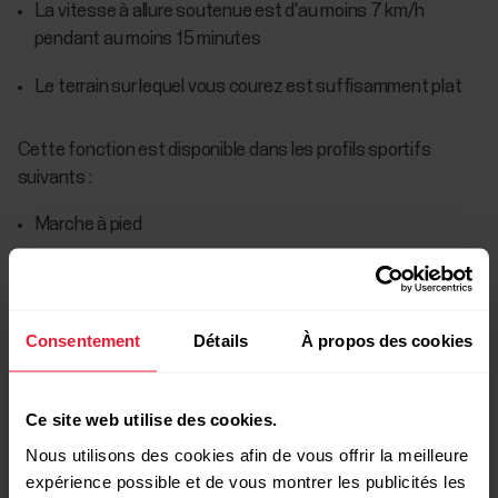
La vitesse à allure soutenue est d'au moins 7 km/h
pendant au moins 15 minutes
Le terrain sur lequel vous courez est suffisamment plat
Cette fonction est disponible dans les profils sportifs
suivants :
Marche à pied
Jogging
Course à pied
Consentement
Détails
À propos des cookies
Course sur route
Trail
Ce site web utilise des cookies.
Nous utilisons des cookies afin de vous offrir la meilleure
Course sur tapis
expérience possible et de vous montrer les publicités les