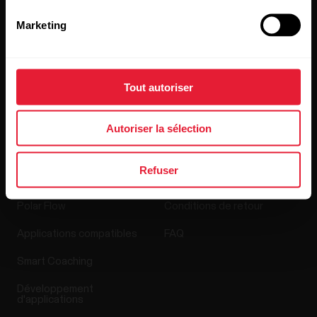
Recrutement
Marketing
Blog
Media Room
Tout autoriser
Mises à jour du logiciel
Autoriser la sélection
Applis et Services
Boutique en ligne
Refuser
Polar Flow
Conditions de retour
Applications compatibles
FAQ
Smart Coaching
Développement
d'applications