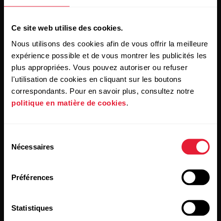
Ce site web utilise des cookies.
Nous utilisons des cookies afin de vous offrir la meilleure
expérience possible et de vous montrer les publicités les
plus appropriées. Vous pouvez autoriser ou refuser
l'utilisation de cookies en cliquant sur les boutons
En cliquant sur « Je m'abonne », vous acceptez de recevoir
correspondants. Pour en savoir plus, consultez notre
des e-mails de Polar et confirmez avoir lu notre
Déclaration
politique en matière de cookies
.
de confidentialité.
Produits
À propos de Polar
Sélection
Nécessaires
du
consentement
Montres
À propos de nous
Préférences
Capteurs
Science
Statistiques
Accessoires
Polar for Business