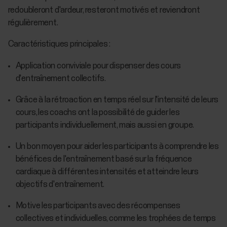
redoubleront d'ardeur, resteront motivés et reviendront
régulièrement.
Caractéristiques principales :
Application conviviale pour dispenser des cours
d'entraînement collectifs.
Grâce à la rétroaction en temps réel sur l'intensité de leurs
cours, les coachs ont la possibilité de guider les
participants individuellement, mais aussi en groupe.
Un bon moyen pour aider les participants à comprendre les
bénéfices de l'entraînement basé sur la fréquence
cardiaque à différentes intensités et atteindre leurs
objectifs d'entraînement.
Motive les participants avec des récompenses
collectives et individuelles, comme les trophées de temps