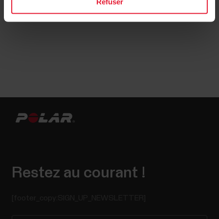
Refuser
et des roll-ups. La banque de matériel est disponible sur
studio.polar.com
.
Restez au courant !
[footer_copy:SIGN_UP_NEWSLETTER]