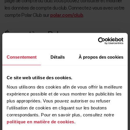
page de compte du club, vous pouvez consulter et modifier
les données de compte du club. Connectez-vous avec votre
compte Polar Club sur
polar.com/club
.
Écosystème Polar
Outre Polar Club, notre écosystème Flow offre une solution
complète pour vous, vos coachs et les membres de votre
Consentement
Détails
À propos des cookies
club, permettant de concrétiser les souhaits en matière de
condition physique.
Ce site web utilise des cookies.
Service Web Polar Flow
: sur le service Web Polar Flow
Nous utilisons des cookies afin de vous offrir la meilleure
à l'adresse
polar.com/flow
, les membres de votre club
expérience possible et de vous montrer les publicités les
peuvent consulter facilement leurs données
plus appropriées. Vous pouvez autoriser ou refuser
d'entraînement personnelles et suivre leurs progrès.
l'utilisation de cookies en cliquant sur les boutons
correspondants. Pour en savoir plus, consultez notre
Suiveurs de condition physique Polar
: nous
politique en matière de cookies
.
proposons une gamme complète de suiveurs de condition