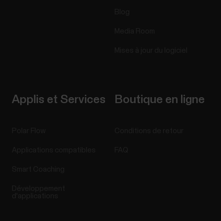
Blog
Media Room
Mises à jour du logiciel
Applis et Services
Boutique en ligne
Polar Flow
Conditions de retour
Applications compatibles
FAQ
Smart Coaching
Développement
d'applications