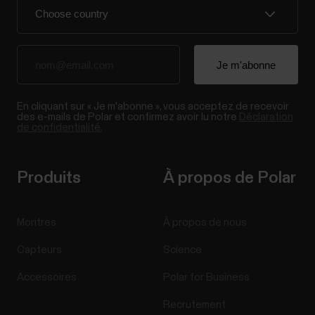
En cliquant sur « Je m'abonne », vous acceptez de recevoir
des e-mails de Polar et confirmez avoir lu notre
Déclaration
de confidentialité.
Produits
À propos de Polar
Montres
À propos de nous
Capteurs
Science
Accessoires
Polar for Business
Recrutement