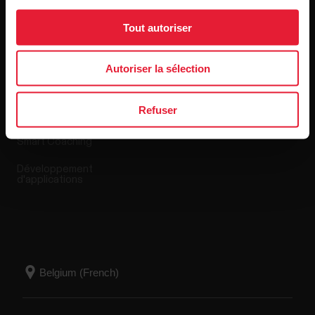
Tout autoriser
Applis et Services
Boutique en ligne
Autoriser la sélection
Polar Flow
Conditions de retour
Refuser
Applications compatibles
FAQ
Smart Coaching
Développement
d'applications