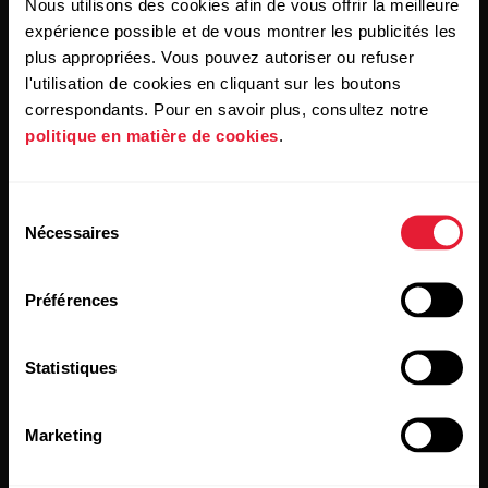
Nous utilisons des cookies afin de vous offrir la meilleure
En cliquant sur « Je m'abonne », vous acceptez de recevoir
des e-mails de Polar et confirmez avoir lu notre
Déclaration
expérience possible et de vous montrer les publicités les
de confidentialité.
plus appropriées. Vous pouvez autoriser ou refuser
l'utilisation de cookies en cliquant sur les boutons
correspondants. Pour en savoir plus, consultez notre
Produits
À propos de Polar
politique en matière de cookies
.
Montres
À propos de nous
Sélection
Nécessaires
Capteurs
Science
du
consentement
Accessoires
Polar for Business
Préférences
Recrutement
Blog
Statistiques
Media Room
Marketing
Mises à jour du logiciel