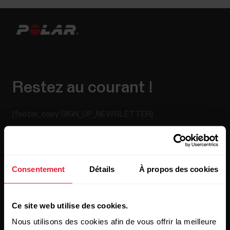
Restez au courant !
[footer_copy:SIGN_UP_NEWSLETTER]
Consentement
Détails
À propos des cookies
Ce site web utilise des cookies.
En cliquant sur « Je m'abonne », vous acceptez de recevoir
Nous utilisons des cookies afin de vous offrir la meilleure
des e-mails de Polar et confirmez avoir lu notre
Déclaration
de confidentialité.