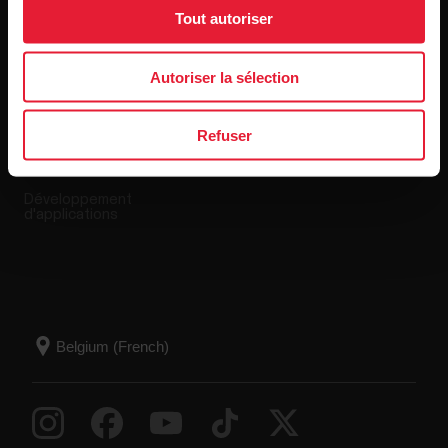
Applis et Services
Boutique en ligne
Tout autoriser
Autoriser la sélection
Polar Flow
Conditions de retour
Applications compatibles
FAQ
Refuser
Smart Coaching
Développement
d'applications