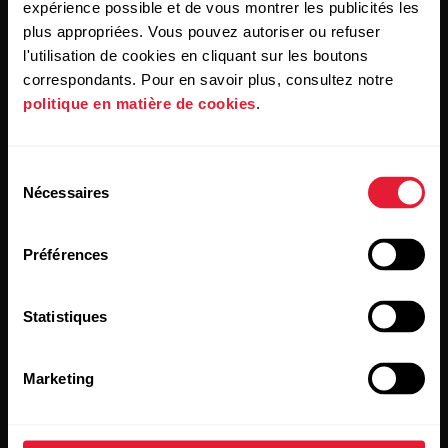
expérience possible et de vous montrer les publicités les
plus appropriées. Vous pouvez autoriser ou refuser
l'utilisation de cookies en cliquant sur les boutons
Produits
À propos de Polar
correspondants. Pour en savoir plus, consultez notre
politique en matière de cookies
.
Montres
À propos de nous
Sélection
Capteurs
Science
Nécessaires
du
Accessoires
Polar for Business
consentement
Recrutement
Préférences
Blog
Statistiques
Media Room
Mises à jour du logiciel
Marketing