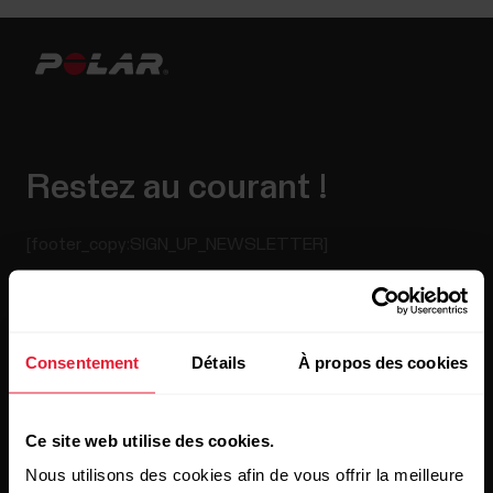
Restez au courant !
[footer_copy:SIGN_UP_NEWSLETTER]
Consentement
Détails
À propos des cookies
Ce site web utilise des cookies.
En cliquant sur « Je m'abonne », vous acceptez de recevoir
Nous utilisons des cookies afin de vous offrir la meilleure
des e-mails de Polar et confirmez avoir lu notre
Déclaration
de confidentialité.