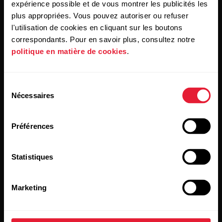
expérience possible et de vous montrer les publicités les
plus appropriées. Vous pouvez autoriser ou refuser
l'utilisation de cookies en cliquant sur les boutons
Produits
À propos de Polar
correspondants. Pour en savoir plus, consultez notre
politique en matière de cookies
.
Montres
À propos de nous
Sélection
Capteurs
Science
Nécessaires
du
Accessoires
Polar for Business
consentement
Recrutement
Préférences
Blog
Statistiques
Media Room
Mises à jour du logiciel
Marketing