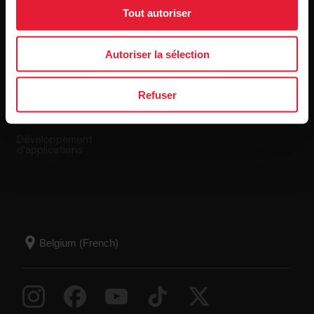
Applis et Services
Boutique en ligne
Tout autoriser
Autoriser la sélection
Polar Flow
Conditions de retour
Applications compatibles
FAQ
Refuser
Smart Coaching
Développement
d'applications