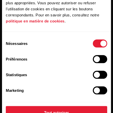
plus appropriées. Vous pouvez autoriser ou refuser
Produits
À propos de Polar
l'utilisation de cookies en cliquant sur les boutons
correspondants. Pour en savoir plus, consultez notre
politique en matière de cookies
.
Montres
À propos de nous
Capteurs
Science
Sélection
Nécessaires
Accessoires
Polar for Business
du
consentement
Recrutement
Préférences
Blog
Media Room
Statistiques
Mises à jour du logiciel
Marketing
Applis et Services
Boutique en ligne
Tout autoriser