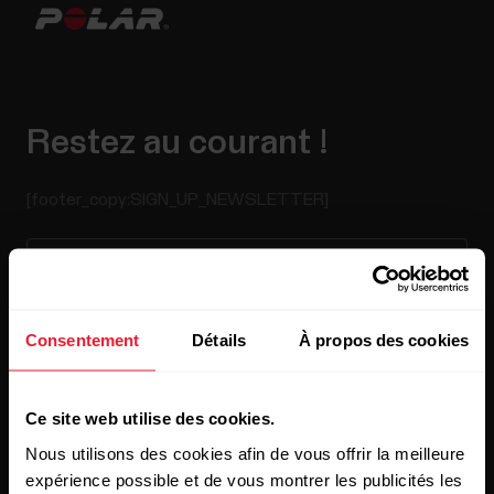
Restez au courant !
[footer_copy:SIGN_UP_NEWSLETTER]
Consentement
Détails
À propos des cookies
En cliquant sur « Je m'abonne », vous acceptez de recevoir
Ce site web utilise des cookies.
des e-mails de Polar et confirmez avoir lu notre
Déclaration
de confidentialité.
Nous utilisons des cookies afin de vous offrir la meilleure
expérience possible et de vous montrer les publicités les