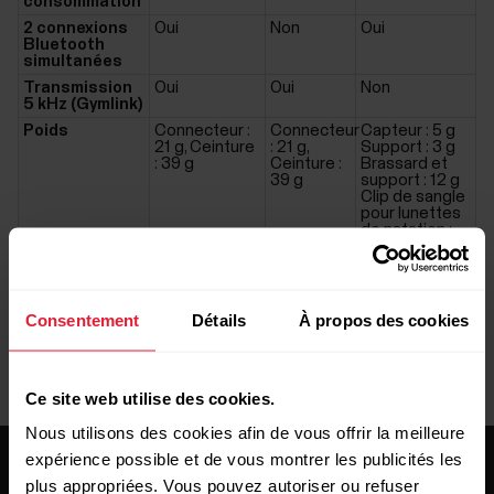
consommation
2 connexions
Oui
Non
Oui
Bluetooth
simultanées
Transmission
Oui
Oui
Non
5 kHz (Gymlink)
Poids
Connecteur :
Connecteur
Capteur : 5 g
21 g, Ceinture
: 21 g,
Support : 3 g
: 39 g
Ceinture :
Brassard et
39 g
support : 12 g
Clip de sangle
pour lunettes
de natation :
2 g
Consentement
Détails
À propos des cookies
Ce site web utilise des cookies.
Nous utilisons des cookies afin de vous offrir la meilleure
expérience possible et de vous montrer les publicités les
plus appropriées. Vous pouvez autoriser ou refuser