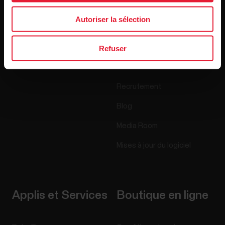
Autoriser la sélection
Montres
À propos de nous
Capteurs
Science
Refuser
Accessoires
Polar for Business
Recrutement
Blog
Media Room
Mises à jour du logiciel
Applis et Services
Boutique en ligne