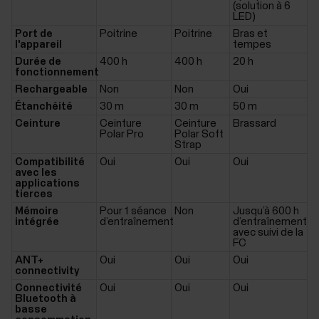
(solution à 6
LED)
Port de
Poitrine
Poitrine
Bras et
l'appareil
tempes
Durée de
400 h
400 h
20 h
fonctionnement
Rechargeable
Non
Non
Oui
Étanchéité
30 m
30 m
50 m
Ceinture
Ceinture
Ceinture
Brassard
Polar Pro
Polar Soft
Strap
Compatibilité
Oui
Oui
Oui
avec les
applications
tierces
Mémoire
Pour 1 séance
Non
Jusqu’à 600 h
intégrée
d’entraînement
d’entraînement
avec suivi de la
FC
ANT+
Oui
Oui
Oui
connectivity
Connectivité
Oui
Oui
Oui
Bluetooth à
basse