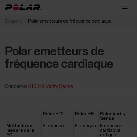
Support
Polar emetteurs de fréquence cardiaque
Polar emetteurs de
fréquence cardiaque
Concerne:
H10
H9
Verity Sense
Polar H10
Polar H9
Polar Verity
Sense
Méthode de
Électrique
Électrique
Fréquence
mesure de la
cardiaque
FC
optique