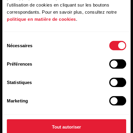
l'utilisation de cookies en cliquant sur les boutons
correspondants. Pour en savoir plus, consultez notre
politique en matière de cookies
.
Restez au courant !
Sélection
[footer_copy:SIGN_UP_NEWSLETTER]
Nécessaires
du
consentement
Préférences
Statistiques
Marketing
En cliquant sur « Je m'abonne », vous acceptez de recevoir
des e-mails de Polar et confirmez avoir lu notre
Déclaration
de confidentialité.
Tout autoriser
Produits
À propos de Polar