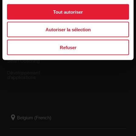
Tout autoriser
Applis et Services
Boutique en ligne
Autoriser la sélection
Polar Flow
Conditions de retour
Refuser
Applications compatibles
FAQ
Smart Coaching
Développement
d'applications