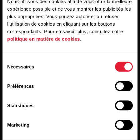
Nous utilisons des cookies afin de vous offrir la meilleure
En cliquant sur « Je m'abonne », vous acceptez de recevoir
des e-mails de Polar et confirmez avoir lu notre
Déclaration
expérience possible et de vous montrer les publicités les
de confidentialité.
plus appropriées. Vous pouvez autoriser ou refuser
l'utilisation de cookies en cliquant sur les boutons
correspondants. Pour en savoir plus, consultez notre
Produits
À propos de Polar
politique en matière de cookies
.
Montres
À propos de nous
Sélection
Nécessaires
Capteurs
Science
du
consentement
Accessoires
Polar for Business
Préférences
Recrutement
Blog
Statistiques
Media Room
Marketing
Mises à jour du logiciel