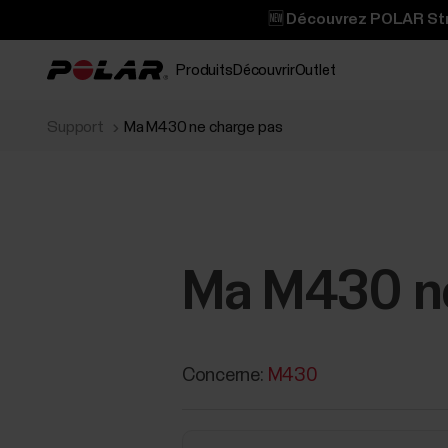
🆕 Découvrez POLAR Stre
Produits
Découvrir
Outlet
Support
Ma M430 ne charge pas
Ma M430 ne
Concerne:
M430