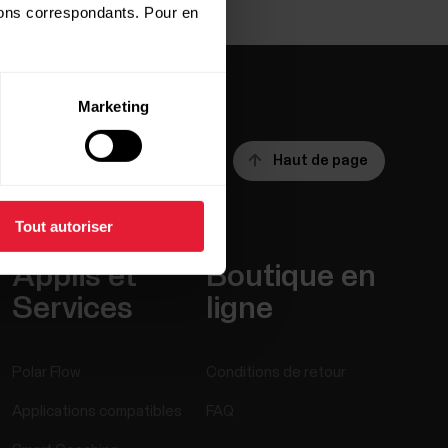
utons correspondants. Pour en
Marketing
Haut de page
Tout autoriser
Applis et
Boutique en
Services
ligne
Polar Flow
Conditions de retour
Applications compatibles
FAQ