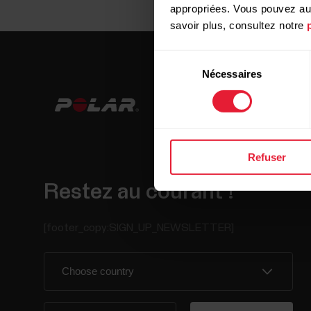
appropriées. Vous pouvez auto
savoir plus, consultez notre
Sélection
Nécessaires
du
consentement
Refuser
Restez au courant !
[footer_copy:SIGN_UP_NEWSLETTER]