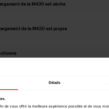
chargement de la M430 est sèche
chargement de la M430 est propre
nctionne
 pas permis de résoudre le problème, veuillez contacter 
e aide supplémentaire.
Détails
ies.
in de vous offrir la meilleure expérience possible et de vous mont