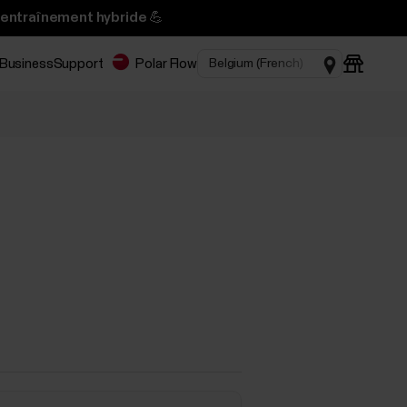
’entraînement hybride 💪
 Business
Support
Polar Flow