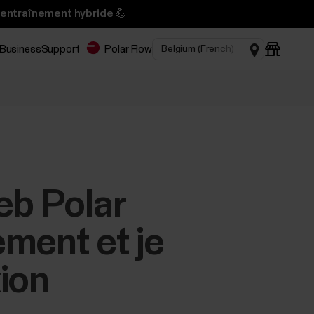
’entraînement hybride 💪
 Business
Support
Polar Flow
eb Polar
ment et je
ion