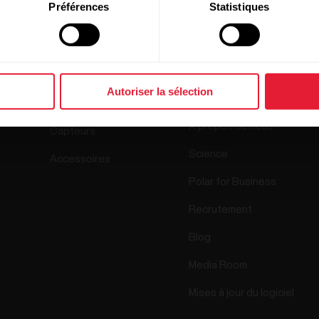
Préférences
Statistiques
Produits
À propos de
Polar
Autoriser la sélection
Montres
À propos de nous
Capteurs
Science
Accessoires
Polar for Business
Recrutement
Blog
Media Room
Mises à jour du logiciel