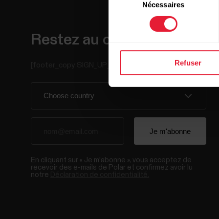
Nécessaires
du
consentement
Restez au courant !
Refuser
[footer_copy:SIGN_UP_NEWSLETTER]
En cliquant sur « Je m'abonne », vous acceptez de
recevoir des e-mails de Polar et confirmez avoir lu
notre
Déclaration de confidentialité.