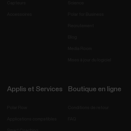
Capteurs
Science
Accessoires
Polar for Business
Recrutement
Blog
Media Room
Mises à jour du logiciel
Applis et Services
Boutique en ligne
Polar Flow
Conditions de retour
Applications compatibles
FAQ
Smart Coaching