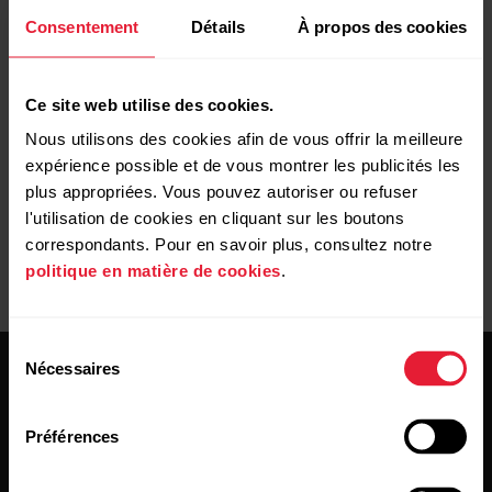
chez vous. Cherchez d'abord votre propre Polar Club sur le
Consentement
Détails
À propos des cookies
service Web Polar Flow à l'adresse
polar.com/flow
:
accédez à l'onglet Communauté, puis sélectionnez Clubs.
Recherchez des clubs en utilisant les critères de recherche
Ce site web utilise des cookies.
suivants : sport, localisation du club ou recherche en texte
Nous utilisons des cookies afin de vous offrir la meilleure
libre.
expérience possible et de vous montrer les publicités les
plus appropriées. Vous pouvez autoriser ou refuser
l'utilisation de cookies en cliquant sur les boutons
correspondants. Pour en savoir plus, consultez notre
politique en matière de cookies
.
Sélection
Nécessaires
du
consentement
Préférences