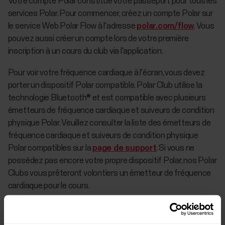
Votre compte Polar constitue votre passeport pour tous les
services Polar. Pour commencer, créez un compte Polar sur
le service Web Polar Flow à l'adresse
polar.com/flow
. Vous
pouvez aussi créer un compte lors de votre première
inscription à un cours du club via l'application.
Pour voir votre fréquence cardiaque à l'écran, vous devez
porter un dispositif Polar compatible. Polar Club utilise la
technologie Bluetooth® et est compatible avec plusieurs
émetteurs de fréquence cardiaque et suiveurs de condition
physique Polar. Veuillez consulter la liste des émetteurs de
fréquence cardiaque et suiveurs de condition physique
Polar compatibles sur la
page de support
. Si vous ne
possédez pas encore votre propre dispositif Polar, nos Polar
Clubs vous prêteront volontiers un émetteur de fréquence
cardiaque pour le cours.
Si vous êtes intéressé par l'exercice collectif basé sur la
fréquence cardiaque, vérifiez s'il y a un Polar Club près de