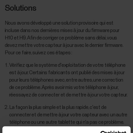
Solutions
Nous avons développé une solution provisoire qui est
incluse dans nos dernières mises à jour du firmware pour
H10 et H9. Afin de corriger ce problème sans délai, vous
devez mettre votre capteur à jour avec le dernier firmware.
Pour ce faire, suivez ces étapes :
Vérifiez que le système d'exploitation de votre téléphone
est à jour. Certains fabricants ont publié des mises à jour
pour leurs téléphones avec, entre autres, une correction
de ce problème. Après avoir mis votre téléphone à jour,
réessayez de connecter et de mettre à jour votre capteur.
La façon la plus simple et la plus rapide, c'est de
connecter et de mettre à jour votre capteur avec un autre
téléphone ou une autre tablette qui n'a pas ce problème.
Par exemple, avec des versions Android antérieures ou un