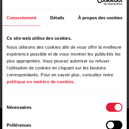
dispositif iOS. Installez simplement l'application Polar
Flow sur l'un de ces appareils, connectez-vous à votre
Consentement
Détails
À propos des cookies
compte Polar, associez le capteur et installez la mise à
jour du firmware quand cela vous est demandé.
Ce site web utilise des cookies.
Si ces étapes ne fonctionnent pas, alors vous pouvez
envoyer votre capteur dans un
centre de service
Nous utilisons des cookies afin de vous offrir la meilleure
après-vente Polar
afin que nous le mettions à jour.
expérience possible et de vous montrer les publicités les
plus appropriées. Vous pouvez autoriser ou refuser
l'utilisation de cookies en cliquant sur les boutons
correspondants. Pour en savoir plus, consultez notre
politique en matière de cookies
.
Sélection
Nécessaires
du
consentement
Préférences