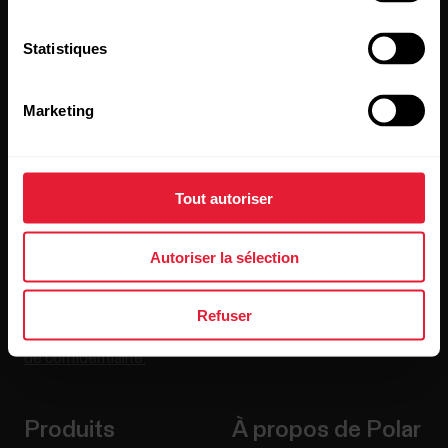
Statistiques
Restez au courant !
Marketing
[footer_copy:SIGN_UP_NEWSLETTER]
Tout autoriser
Autoriser la sélection
Refuser
En cliquant sur « Je m'abonne », vous acceptez de recevoir
des e-mails de Polar et confirmez avoir lu notre
Déclaration
de confidentialité.
Produits
À propos de Polar