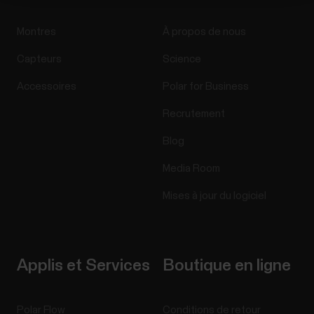
Montres
À propos de nous
Capteurs
Science
Accessoires
Polar for Business
Recrutement
Blog
Media Room
Mises à jour du logiciel
Applis et Services
Boutique en ligne
Polar Flow
Conditions de retour