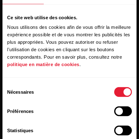
Ce site web utilise des cookies.
Nous utilisons des cookies afin de vous offrir la meilleure
expérience possible et de vous montrer les publicités les
plus appropriées. Vous pouvez autoriser ou refuser
l'utilisation de cookies en cliquant sur les boutons
En cliquant sur « Je m'abonne », vous acceptez de recevoir
correspondants. Pour en savoir plus, consultez notre
des e-mails de Polar et confirmez avoir lu notre
Déclaration
politique en matière de cookies
.
de confidentialité.
Produits
À propos de Polar
Sélection
Nécessaires
du
consentement
Montres
À propos de nous
Préférences
Capteurs
Science
Statistiques
Accessoires
Polar for Business