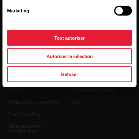
Recrutement
Marketing
Blog
Media Room
Tout autoriser
Mises à jour du logiciel
Autoriser la sélection
Applis et Services
Boutique en ligne
Refuser
Polar Flow
Conditions de retour
Applications compatibles
FAQ
Smart Coaching
Développement
d'applications